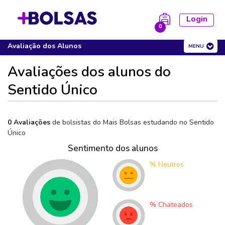
Login
0
Sentido Único
Cursos
Avaliação dos Alunos
MENU
la está vazia!
Avaliações dos alunos do
Sentido Único
0 Avaliações
de bolsistas do Mais Bolsas estudando no
Sentido
Único
Sentimento dos alunos
%
Neutros
%
Chateados