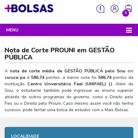
0
MENU
Sua mochila está vazia!
PROGRAMAS DO GOVERNO
Nota de Corte PROUNI em
GESTÃO
ENEM
PÚBLICA
Enem 2026 - Tudo o que você precisa saber
SISU
A
nota de corte média de GESTÃO PÚBLICA pelo Sisu
em
curuca-pa
é
586,74
pontos, a menor nota foi
586,74
pontos da
Enem – O que é
Sisu 2026 – Tudo o que você precisa saber
PROUNI
instituição
Centro Universitário Fael (UNIFAEL) (
)
. Além do
Enem – Quem pode fazer
Sisu, o estudante também pode ingressar ao ensino superior
SISU – O que é
Prouni 2026 – Tudo o que você precisa saber
FIES
através de outros programas do governo, como o Direito pelo
Enem – Para que serve
SISU – Quem pode participar
Prouni – O que é
Fies ou o Direito pelo Prouni. Caso mesmo assim você não tenha
Fies e P-Fies 2026 – Tudo o que você precisa saber
PRONATEC
sucesso, pode tentar uma bolsa de estudos com o Mais Bolsas.
Enem – Como se preparar
SISU – Como se inscrever
Prouni – Quem pode participar
Fies – O que é
SISUTEC
Enem – Como se inscrever
SISU – Lista de espera
Prouni – Como se inscrever
Fies – Quem pode participar
ENCCEJA
Enem – Cartilha redação
SISU – Universidades participantes
LOCALIDADE
Prouni – Documentos necessários