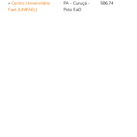
»
Centro Universitário
PA - Curuçá -
586.74
Fael (UNIFAEL)
Polo EaD