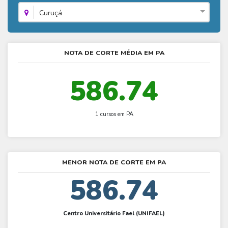
Fies - Como funciona
ENARE
Hora do Enem – O que é
Curuçá
SISU - Simulador
Prouni – Lista de espera
Fies – Como fazer a inscrição
Enem – Gabarito oficial
Prouni - Universidades participantes
Fies – Aditamento
Enem – Resultado
Prouni – Simulador
NOTA DE CORTE MÉDIA EM PA
Fies e Prouni – Diferença
Guia Enem
Fies - Simulador
586.74
1 cursos em PA
MENOR NOTA DE CORTE EM PA
586.74
Centro Universitário Fael (UNIFAEL)