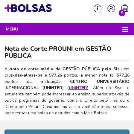
0
MENU
Sua mochila está vazia!
PROGRAMAS DO GOVERNO
Nota de Corte PROUNI em
GESTÃO
ENEM
PÚBLICA
Enem 2026 - Tudo o que você precisa saber
SISU
A
nota de corte média de GESTÃO PÚBLICA pelo Sisu
em
cruz-das-almas-ba
é
577,26
pontos, a menor nota foi
577,26
Enem – O que é
Sisu 2026 – Tudo o que você precisa saber
PROUNI
pontos da instituição
CENTRO UNIVERSITÁRIO
Enem – Quem pode fazer
INTERNACIONAL (UNINTER) (
UNINTER
)
. Além do Sisu, o
SISU – O que é
Prouni 2026 – Tudo o que você precisa saber
FIES
estudante também pode ingressar ao ensino superior através de
Enem – Para que serve
SISU – Quem pode participar
Prouni – O que é
outros programas do governo, como o Direito pelo Fies ou o
Fies e P-Fies 2026 – Tudo o que você precisa saber
PRONATEC
Direito pelo Prouni. Caso mesmo assim você não tenha sucesso,
Enem – Como se preparar
SISU – Como se inscrever
Prouni – Quem pode participar
Fies – O que é
pode tentar uma bolsa de estudos com o Mais Bolsas.
SISUTEC
Enem – Como se inscrever
SISU – Lista de espera
Prouni – Como se inscrever
Fies – Quem pode participar
ENCCEJA
Enem – Cartilha redação
SISU – Universidades participantes
Prouni – Documentos necessários