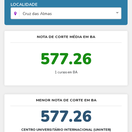
Fies - Como funciona
LOCALIDADE
ENARE
Hora do Enem – O que é
SISU - Simulador
Prouni – Lista de espera
Fies – Como fazer a inscrição
Cruz das Almas
Enem – Gabarito oficial
Prouni - Universidades participantes
Fies – Aditamento
Enem – Resultado
Prouni – Simulador
Fies e Prouni – Diferença
NOTA DE CORTE MÉDIA EM BA
Guia Enem
Fies - Simulador
577.26
1 cursos em BA
MENOR NOTA DE CORTE EM BA
577.26
CENTRO UNIVERSITÁRIO INTERNACIONAL (UNINTER)