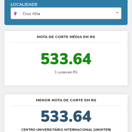
Fies - Como funciona
LOCALIDADE
ENARE
Hora do Enem – O que é
SISU - Simulador
Prouni – Lista de espera
Fies – Como fazer a inscrição
Cruz Alta
Enem – Gabarito oficial
Prouni - Universidades participantes
Fies – Aditamento
Enem – Resultado
Prouni – Simulador
Fies e Prouni – Diferença
NOTA DE CORTE MÉDIA EM RS
Guia Enem
Fies - Simulador
533.64
1 cursos em RS
MENOR NOTA DE CORTE EM RS
533.64
CENTRO UNIVERSITÁRIO INTERNACIONAL (UNINTER)