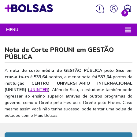
0
MENU
Sua mochila está vazia!
PROGRAMAS DO GOVERNO
Nota de Corte PROUNI em
GESTÃO
ENEM
PÚBLICA
Enem 2026 - Tudo o que você precisa saber
SISU
A
nota de corte média de GESTÃO PÚBLICA pelo Sisu
em
cruz-alta-rs
é
533,64
pontos, a menor nota foi
533,64
pontos da
Enem – O que é
Sisu 2026 – Tudo o que você precisa saber
PROUNI
instituição
CENTRO UNIVERSITÁRIO INTERNACIONAL
Enem – Quem pode fazer
(UNINTER) (
UNINTER
)
. Além do Sisu, o estudante também pode
SISU – O que é
Prouni 2026 – Tudo o que você precisa saber
FIES
ingressar ao ensino superior através de outros programas do
Enem – Para que serve
SISU – Quem pode participar
Prouni – O que é
governo, como o Direito pelo Fies ou o Direito pelo Prouni. Caso
Fies e P-Fies 2026 – Tudo o que você precisa saber
PRONATEC
mesmo assim você não tenha sucesso, pode tentar uma bolsa de
Enem – Como se preparar
SISU – Como se inscrever
Prouni – Quem pode participar
Fies – O que é
estudos com o Mais Bolsas.
SISUTEC
Enem – Como se inscrever
SISU – Lista de espera
Prouni – Como se inscrever
Fies – Quem pode participar
ENCCEJA
Enem – Cartilha redação
SISU – Universidades participantes
Prouni – Documentos necessários