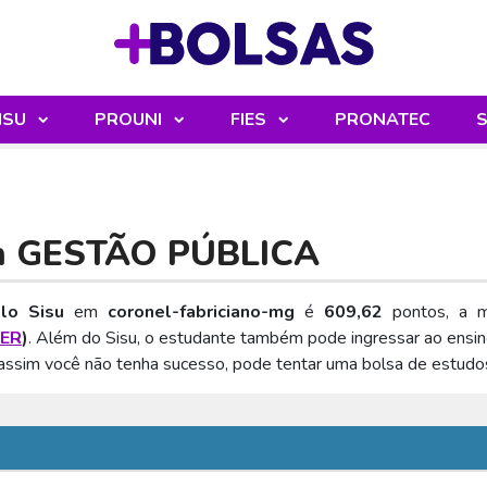
Sua mochila
ISU
PROUNI
FIES
PRONATEC
S
m
GESTÃO PÚBLICA
lo Sisu
em
coronel-fabriciano-mg
é
609,62
pontos, a m
TER
)
. Além do Sisu, o estudante também pode ingressar ao ensi
o assim você não tenha sucesso, pode tentar uma bolsa de estud