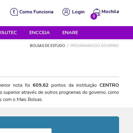
Mochila
Como Funciona
Login
0
 está vazia!
ISUTEC
ENCCEJA
ENARE
BOLSAS DE ESTUDO
PROGRAMAS DO GOVERNO
enor nota foi
609,62
pontos da instituição
CENTRO
no superior através de outros programas do governo, como
os com o Mais Bolsas.