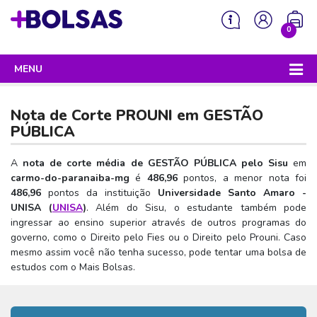
0
MENU
Sua mochila está vazia!
PROGRAMAS DO GOVERNO
Nota de Corte PROUNI em
GESTÃO
ENEM
PÚBLICA
Enem 2026 - Tudo o que você precisa saber
SISU
A
nota de corte média de GESTÃO PÚBLICA pelo Sisu
em
carmo-do-paranaiba-mg
é
486,96
pontos, a menor nota foi
Enem – O que é
Sisu 2026 – Tudo o que você precisa saber
PROUNI
486,96
pontos da instituição
Universidade Santo Amaro -
Enem – Quem pode fazer
UNISA (
UNISA
)
. Além do Sisu, o estudante também pode
SISU – O que é
Prouni 2026 – Tudo o que você precisa saber
FIES
ingressar ao ensino superior através de outros programas do
Enem – Para que serve
SISU – Quem pode participar
Prouni – O que é
governo, como o Direito pelo Fies ou o Direito pelo Prouni. Caso
Fies e P-Fies 2026 – Tudo o que você precisa saber
PRONATEC
mesmo assim você não tenha sucesso, pode tentar uma bolsa de
Enem – Como se preparar
SISU – Como se inscrever
Prouni – Quem pode participar
Fies – O que é
estudos com o Mais Bolsas.
SISUTEC
Enem – Como se inscrever
SISU – Lista de espera
Prouni – Como se inscrever
Fies – Quem pode participar
ENCCEJA
Enem – Cartilha redação
SISU – Universidades participantes
Prouni – Documentos necessários