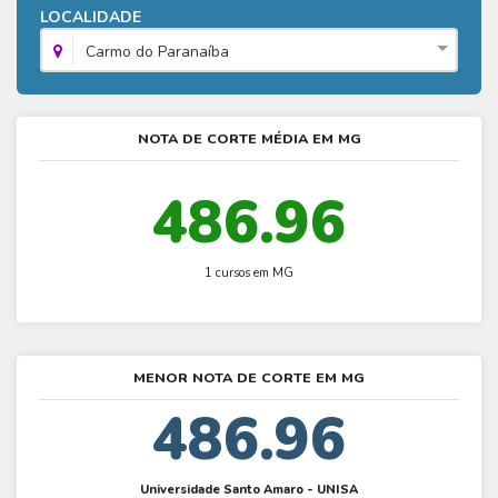
Fies - Como funciona
LOCALIDADE
ENARE
Hora do Enem – O que é
SISU - Simulador
Prouni – Lista de espera
Fies – Como fazer a inscrição
Carmo do Paranaíba
Enem – Gabarito oficial
Prouni - Universidades participantes
Fies – Aditamento
Enem – Resultado
Prouni – Simulador
Fies e Prouni – Diferença
NOTA DE CORTE MÉDIA EM MG
Guia Enem
Fies - Simulador
486.96
1 cursos em MG
MENOR NOTA DE CORTE EM MG
486.96
Universidade Santo Amaro - UNISA