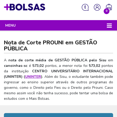
0
MENU
Sua mochila está vazia!
PROGRAMAS DO GOVERNO
Nota de Corte PROUNI em
GESTÃO
ENEM
PÚBLICA
Enem 2026 - Tudo o que você precisa saber
SISU
A
nota de corte média de GESTÃO PÚBLICA pelo Sisu
em
canoinhas-sc
é
573,02
pontos, a menor nota foi
573,02
pontos
Enem – O que é
Sisu 2026 – Tudo o que você precisa saber
PROUNI
da instituição
CENTRO UNIVERSITÁRIO INTERNACIONAL
Enem – Quem pode fazer
(UNINTER) (
UNINTER
)
. Além do Sisu, o estudante também pode
SISU – O que é
Prouni 2026 – Tudo o que você precisa saber
FIES
ingressar ao ensino superior através de outros programas do
Enem – Para que serve
SISU – Quem pode participar
Prouni – O que é
governo, como o Direito pelo Fies ou o Direito pelo Prouni. Caso
Fies e P-Fies 2026 – Tudo o que você precisa saber
PRONATEC
mesmo assim você não tenha sucesso, pode tentar uma bolsa de
Enem – Como se preparar
SISU – Como se inscrever
Prouni – Quem pode participar
Fies – O que é
estudos com o Mais Bolsas.
SISUTEC
Enem – Como se inscrever
SISU – Lista de espera
Prouni – Como se inscrever
Fies – Quem pode participar
ENCCEJA
Enem – Cartilha redação
SISU – Universidades participantes
Prouni – Documentos necessários