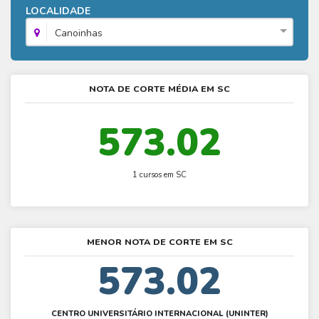
Fies - Como funciona
LOCALIDADE
ENARE
Hora do Enem – O que é
SISU - Simulador
Prouni – Lista de espera
Fies – Como fazer a inscrição
Canoinhas
Enem – Gabarito oficial
Prouni - Universidades participantes
Fies – Aditamento
Enem – Resultado
Prouni – Simulador
Fies e Prouni – Diferença
NOTA DE CORTE MÉDIA EM SC
Guia Enem
Fies - Simulador
573.02
1 cursos em SC
MENOR NOTA DE CORTE EM SC
573.02
CENTRO UNIVERSITÁRIO INTERNACIONAL (UNINTER)