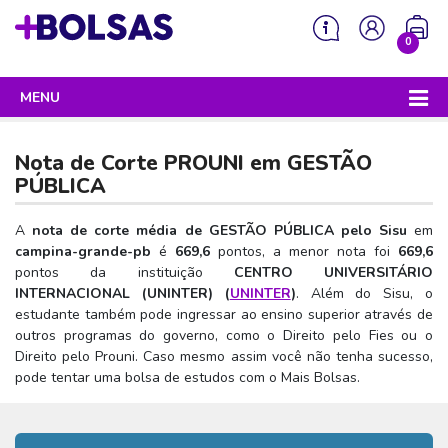
0
MENU
Sua mochila está vazia!
PROGRAMAS DO GOVERNO
Nota de Corte PROUNI em
GESTÃO
ENEM
PÚBLICA
Enem 2026 - Tudo o que você precisa saber
SISU
A
nota de corte média de GESTÃO PÚBLICA pelo Sisu
em
campina-grande-pb
é
669,6
pontos, a menor nota foi
669,6
Enem – O que é
Sisu 2026 – Tudo o que você precisa saber
PROUNI
pontos da instituição
CENTRO UNIVERSITÁRIO
Enem – Quem pode fazer
INTERNACIONAL (UNINTER) (
UNINTER
)
. Além do Sisu, o
SISU – O que é
Prouni 2026 – Tudo o que você precisa saber
FIES
estudante também pode ingressar ao ensino superior através de
Enem – Para que serve
SISU – Quem pode participar
Prouni – O que é
outros programas do governo, como o Direito pelo Fies ou o
Fies e P-Fies 2026 – Tudo o que você precisa saber
PRONATEC
Direito pelo Prouni. Caso mesmo assim você não tenha sucesso,
Enem – Como se preparar
SISU – Como se inscrever
Prouni – Quem pode participar
Fies – O que é
pode tentar uma bolsa de estudos com o Mais Bolsas.
SISUTEC
Enem – Como se inscrever
SISU – Lista de espera
Prouni – Como se inscrever
Fies – Quem pode participar
ENCCEJA
Enem – Cartilha redação
SISU – Universidades participantes
Prouni – Documentos necessários