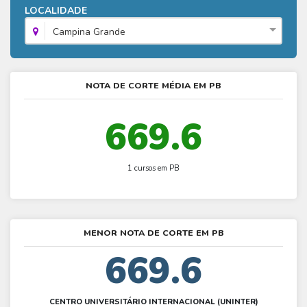
Fies - Como funciona
LOCALIDADE
ENARE
Hora do Enem – O que é
SISU - Simulador
Prouni – Lista de espera
Fies – Como fazer a inscrição
Campina Grande
Enem – Gabarito oficial
Prouni - Universidades participantes
Fies – Aditamento
Enem – Resultado
Prouni – Simulador
Fies e Prouni – Diferença
NOTA DE CORTE MÉDIA EM PB
Guia Enem
Fies - Simulador
669.6
1 cursos em PB
MENOR NOTA DE CORTE EM PB
669.6
CENTRO UNIVERSITÁRIO INTERNACIONAL (UNINTER)