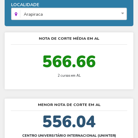
Fies - Como funciona
LOCALIDADE
ENARE
Hora do Enem – O que é
SISU - Simulador
Prouni – Lista de espera
Fies – Como fazer a inscrição
Arapiraca
Enem – Gabarito oficial
Prouni - Universidades participantes
Fies – Aditamento
Enem – Resultado
Prouni – Simulador
Fies e Prouni – Diferença
NOTA DE CORTE MÉDIA EM AL
Guia Enem
Fies - Simulador
566.66
2 cursos em AL
MENOR NOTA DE CORTE EM AL
556.04
CENTRO UNIVERSITÁRIO INTERNACIONAL (UNINTER)