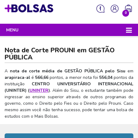
0
MENU
Sua mochila está vazia!
PROGRAMAS DO GOVERNO
Nota de Corte PROUNI em
GESTÃO
ENEM
PÚBLICA
Enem 2026 - Tudo o que você precisa saber
SISU
A
nota de corte média de GESTÃO PÚBLICA pelo Sisu
em
arapiraca-al
é
566,66
pontos, a menor nota foi
556,04
pontos da
Enem – O que é
Sisu 2026 – Tudo o que você precisa saber
PROUNI
instituição
CENTRO UNIVERSITÁRIO INTERNACIONAL
Enem – Quem pode fazer
(UNINTER) (
UNINTER
)
. Além do Sisu, o estudante também pode
SISU – O que é
Prouni 2026 – Tudo o que você precisa saber
FIES
ingressar ao ensino superior através de outros programas do
Enem – Para que serve
SISU – Quem pode participar
Prouni – O que é
governo, como o Direito pelo Fies ou o Direito pelo Prouni. Caso
Fies e P-Fies 2026 – Tudo o que você precisa saber
PRONATEC
mesmo assim você não tenha sucesso, pode tentar uma bolsa de
Enem – Como se preparar
SISU – Como se inscrever
Prouni – Quem pode participar
Fies – O que é
estudos com o Mais Bolsas.
SISUTEC
Enem – Como se inscrever
SISU – Lista de espera
Prouni – Como se inscrever
Fies – Quem pode participar
ENCCEJA
Enem – Cartilha redação
SISU – Universidades participantes
Prouni – Documentos necessários