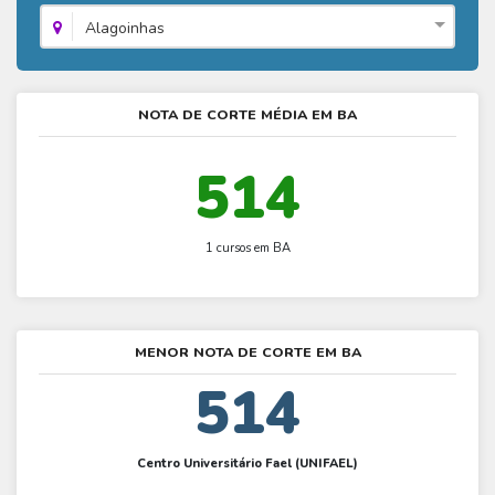
Fies - Como funciona
ENARE
Hora do Enem – O que é
Alagoinhas
SISU - Simulador
Prouni – Lista de espera
Fies – Como fazer a inscrição
Enem – Gabarito oficial
Prouni - Universidades participantes
Fies – Aditamento
Enem – Resultado
Prouni – Simulador
NOTA DE CORTE MÉDIA EM BA
Fies e Prouni – Diferença
Guia Enem
Fies - Simulador
514
1 cursos em BA
MENOR NOTA DE CORTE EM BA
514
Centro Universitário Fael (UNIFAEL)