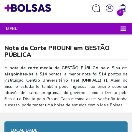
0
MENU
Sua mochila está vazia!
PROGRAMAS DO GOVERNO
Nota de Corte PROUNI em
GESTÃO
ENEM
PÚBLICA
Enem 2026 - Tudo o que você precisa saber
SISU
A
nota de corte média de GESTÃO PÚBLICA pelo Sisu
em
alagoinhas-ba
é
514
pontos, a menor nota foi
514
pontos da
Enem – O que é
Sisu 2026 – Tudo o que você precisa saber
PROUNI
instituição
Centro Universitário Fael (UNIFAEL) (
)
. Além do
Enem – Quem pode fazer
Sisu, o estudante também pode ingressar ao ensino superior
SISU – O que é
Prouni 2026 – Tudo o que você precisa saber
FIES
através de outros programas do governo, como o Direito pelo
Enem – Para que serve
SISU – Quem pode participar
Prouni – O que é
Fies ou o Direito pelo Prouni. Caso mesmo assim você não tenha
Fies e P-Fies 2026 – Tudo o que você precisa saber
PRONATEC
sucesso, pode tentar uma bolsa de estudos com o Mais Bolsas.
Enem – Como se preparar
SISU – Como se inscrever
Prouni – Quem pode participar
Fies – O que é
SISUTEC
Enem – Como se inscrever
SISU – Lista de espera
Prouni – Como se inscrever
Fies – Quem pode participar
ENCCEJA
Enem – Cartilha redação
SISU – Universidades participantes
LOCALIDADE
Prouni – Documentos necessários