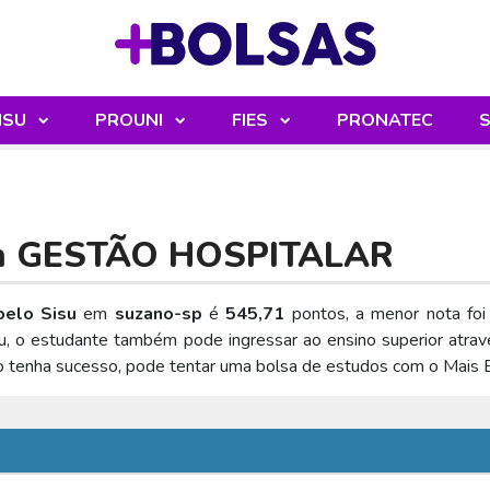
Sua mochila
ISU
PROUNI
FIES
PRONATEC
S
m
GESTÃO HOSPITALAR
elo Sisu
em
suzano-sp
é
545,71
pontos, a menor nota fo
u, o estudante também pode ingressar ao ensino superior atra
o tenha sucesso, pode tentar uma bolsa de estudos com o Mais 