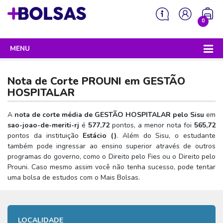
0
MENU
Sua mochila está vazia!
PROGRAMAS DO GOVERNO
Nota de Corte PROUNI em
GESTÃO
ENEM
HOSPITALAR
Enem 2026 - Tudo o que você precisa saber
SISU
A
nota de corte média de GESTÃO HOSPITALAR pelo Sisu
em
sao-joao-de-meriti-rj
é
577,72
pontos, a menor nota foi
565,72
Enem – O que é
Sisu 2026 – Tudo o que você precisa saber
PROUNI
pontos da instituição
Estácio (
)
. Além do Sisu, o estudante
Enem – Quem pode fazer
também pode ingressar ao ensino superior através de outros
SISU – O que é
Prouni 2026 – Tudo o que você precisa saber
FIES
programas do governo, como o Direito pelo Fies ou o Direito pelo
Enem – Para que serve
SISU – Quem pode participar
Prouni – O que é
Prouni. Caso mesmo assim você não tenha sucesso, pode tentar
Fies e P-Fies 2026 – Tudo o que você precisa saber
PRONATEC
uma bolsa de estudos com o Mais Bolsas.
Enem – Como se preparar
SISU – Como se inscrever
Prouni – Quem pode participar
Fies – O que é
SISUTEC
Enem – Como se inscrever
SISU – Lista de espera
Prouni – Como se inscrever
Fies – Quem pode participar
ENCCEJA
Enem – Cartilha redação
SISU – Universidades participantes
LOCALIDADE
Prouni – Documentos necessários