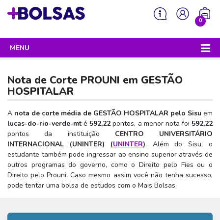
0
MENU
Sua mochila está vazia!
PROGRAMAS DO GOVERNO
Nota de Corte PROUNI em
GESTÃO
ENEM
HOSPITALAR
Enem 2026 - Tudo o que você precisa saber
SISU
A
nota de corte média de GESTÃO HOSPITALAR pelo Sisu
em
lucas-do-rio-verde-mt
é
592,22
pontos, a menor nota foi
592,22
Enem – O que é
Sisu 2026 – Tudo o que você precisa saber
PROUNI
pontos da instituição
CENTRO UNIVERSITÁRIO
Enem – Quem pode fazer
INTERNACIONAL (UNINTER) (
UNINTER
)
. Além do Sisu, o
SISU – O que é
Prouni 2026 – Tudo o que você precisa saber
FIES
estudante também pode ingressar ao ensino superior através de
Enem – Para que serve
SISU – Quem pode participar
Prouni – O que é
outros programas do governo, como o Direito pelo Fies ou o
Fies e P-Fies 2026 – Tudo o que você precisa saber
PRONATEC
Direito pelo Prouni. Caso mesmo assim você não tenha sucesso,
Enem – Como se preparar
SISU – Como se inscrever
Prouni – Quem pode participar
Fies – O que é
pode tentar uma bolsa de estudos com o Mais Bolsas.
SISUTEC
Enem – Como se inscrever
SISU – Lista de espera
Prouni – Como se inscrever
Fies – Quem pode participar
ENCCEJA
Enem – Cartilha redação
SISU – Universidades participantes
Prouni – Documentos necessários