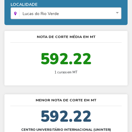
Fies - Como funciona
LOCALIDADE
ENARE
Hora do Enem – O que é
SISU - Simulador
Prouni – Lista de espera
Fies – Como fazer a inscrição
Lucas do Rio Verde
Enem – Gabarito oficial
Prouni - Universidades participantes
Fies – Aditamento
Enem – Resultado
Prouni – Simulador
Fies e Prouni – Diferença
NOTA DE CORTE MÉDIA EM MT
Guia Enem
Fies - Simulador
592.22
1 cursos em MT
MENOR NOTA DE CORTE EM MT
592.22
CENTRO UNIVERSITÁRIO INTERNACIONAL (UNINTER)