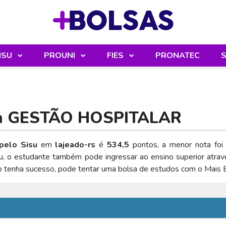
Sua mochila
ISU
PROUNI
FIES
PRONATEC
S
m
GESTÃO HOSPITALAR
pelo Sisu
em
lajeado-rs
é
534,5
pontos, a menor nota fo
u, o estudante também pode ingressar ao ensino superior atra
o tenha sucesso, pode tentar uma bolsa de estudos com o Mais 