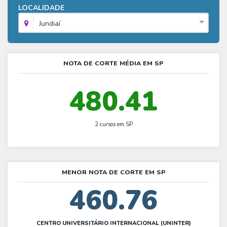
Fies - Como funciona
LOCALIDADE
ENARE
Hora do Enem – O que é
SISU - Simulador
Prouni – Lista de espera
Fies – Como fazer a inscrição
Jundiaí
Enem – Gabarito oficial
Prouni - Universidades participantes
Fies – Aditamento
Enem – Resultado
Prouni – Simulador
Fies e Prouni – Diferença
NOTA DE CORTE MÉDIA EM SP
Guia Enem
Fies - Simulador
480.41
2 cursos em SP
MENOR NOTA DE CORTE EM SP
460.76
CENTRO UNIVERSITÁRIO INTERNACIONAL (UNINTER)