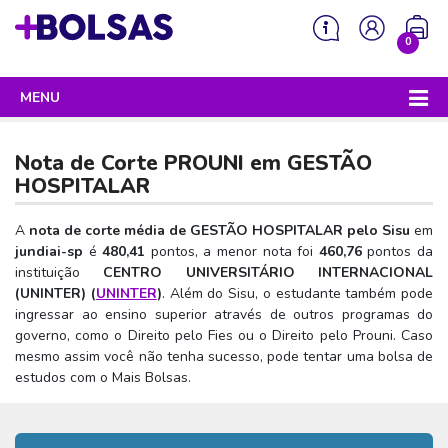
0
MENU
Sua mochila está vazia!
PROGRAMAS DO GOVERNO
Nota de Corte PROUNI em
GESTÃO
ENEM
HOSPITALAR
Enem 2026 - Tudo o que você precisa saber
SISU
A
nota de corte média de GESTÃO HOSPITALAR pelo Sisu
em
jundiai-sp
é
480,41
pontos, a menor nota foi
460,76
pontos da
Enem – O que é
Sisu 2026 – Tudo o que você precisa saber
PROUNI
instituição
CENTRO UNIVERSITÁRIO INTERNACIONAL
Enem – Quem pode fazer
(UNINTER) (
UNINTER
)
. Além do Sisu, o estudante também pode
SISU – O que é
Prouni 2026 – Tudo o que você precisa saber
FIES
ingressar ao ensino superior através de outros programas do
Enem – Para que serve
SISU – Quem pode participar
Prouni – O que é
governo, como o Direito pelo Fies ou o Direito pelo Prouni. Caso
Fies e P-Fies 2026 – Tudo o que você precisa saber
PRONATEC
mesmo assim você não tenha sucesso, pode tentar uma bolsa de
Enem – Como se preparar
SISU – Como se inscrever
Prouni – Quem pode participar
Fies – O que é
estudos com o Mais Bolsas.
SISUTEC
Enem – Como se inscrever
SISU – Lista de espera
Prouni – Como se inscrever
Fies – Quem pode participar
ENCCEJA
Enem – Cartilha redação
SISU – Universidades participantes
Prouni – Documentos necessários