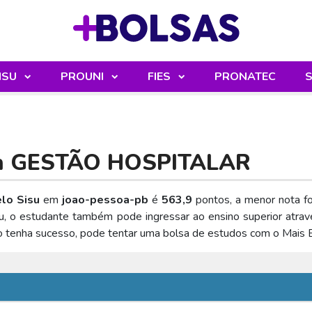
Sua mochila
ISU
PROUNI
FIES
PRONATEC
S
m
GESTÃO HOSPITALAR
lo Sisu
em
joao-pessoa-pb
é
563,9
pontos, a menor nota f
u, o estudante também pode ingressar ao ensino superior atra
o tenha sucesso, pode tentar uma bolsa de estudos com o Mais 