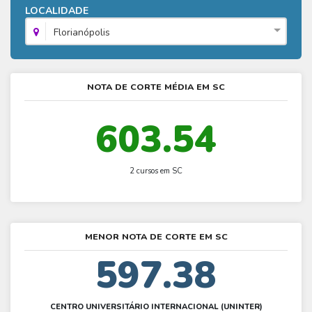
Fies - Como funciona
LOCALIDADE
ENARE
Hora do Enem – O que é
SISU - Simulador
Prouni – Lista de espera
Fies – Como fazer a inscrição
Florianópolis
Enem – Gabarito oficial
Prouni - Universidades participantes
Fies – Aditamento
Enem – Resultado
Prouni – Simulador
Fies e Prouni – Diferença
NOTA DE CORTE MÉDIA EM SC
Guia Enem
Fies - Simulador
603.54
2 cursos em SC
MENOR NOTA DE CORTE EM SC
597.38
CENTRO UNIVERSITÁRIO INTERNACIONAL (UNINTER)