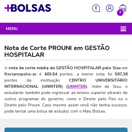
0
MENU
Sua mochila está vazia!
PROGRAMAS DO GOVERNO
Nota de Corte PROUNI em
GESTÃO
ENEM
HOSPITALAR
Enem 2026 - Tudo o que você precisa saber
SISU
A
nota de corte média de GESTÃO HOSPITALAR pelo Sisu
em
florianopolis-sc
é
603,54
pontos, a menor nota foi
597,38
Enem – O que é
Sisu 2026 – Tudo o que você precisa saber
PROUNI
pontos da instituição
CENTRO UNIVERSITÁRIO
Enem – Quem pode fazer
INTERNACIONAL (UNINTER) (
UNINTER
)
. Além do Sisu, o
SISU – O que é
Prouni 2026 – Tudo o que você precisa saber
FIES
estudante também pode ingressar ao ensino superior através de
Enem – Para que serve
SISU – Quem pode participar
Prouni – O que é
outros programas do governo, como o Direito pelo Fies ou o
Fies e P-Fies 2026 – Tudo o que você precisa saber
PRONATEC
Direito pelo Prouni. Caso mesmo assim você não tenha sucesso,
Enem – Como se preparar
SISU – Como se inscrever
Prouni – Quem pode participar
Fies – O que é
pode tentar uma bolsa de estudos com o Mais Bolsas.
SISUTEC
Enem – Como se inscrever
SISU – Lista de espera
Prouni – Como se inscrever
Fies – Quem pode participar
ENCCEJA
Enem – Cartilha redação
SISU – Universidades participantes
Prouni – Documentos necessários