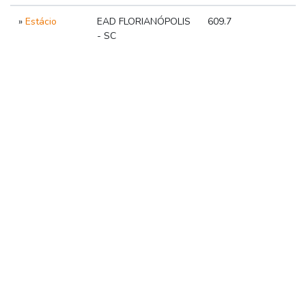
»
Estácio
EAD FLORIANÓPOLIS
609.7
- SC