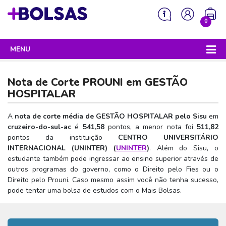
0
MENU
Sua mochila está vazia!
PROGRAMAS DO GOVERNO
Nota de Corte PROUNI em
GESTÃO
ENEM
HOSPITALAR
Enem 2026 - Tudo o que você precisa saber
SISU
A
nota de corte média de GESTÃO HOSPITALAR pelo Sisu
em
cruzeiro-do-sul-ac
é
541,58
pontos, a menor nota foi
511,82
Enem – O que é
Sisu 2026 – Tudo o que você precisa saber
PROUNI
pontos da instituição
CENTRO UNIVERSITÁRIO
Enem – Quem pode fazer
INTERNACIONAL (UNINTER) (
UNINTER
)
. Além do Sisu, o
SISU – O que é
Prouni 2026 – Tudo o que você precisa saber
FIES
estudante também pode ingressar ao ensino superior através de
Enem – Para que serve
SISU – Quem pode participar
Prouni – O que é
outros programas do governo, como o Direito pelo Fies ou o
Fies e P-Fies 2026 – Tudo o que você precisa saber
PRONATEC
Direito pelo Prouni. Caso mesmo assim você não tenha sucesso,
Enem – Como se preparar
SISU – Como se inscrever
Prouni – Quem pode participar
Fies – O que é
pode tentar uma bolsa de estudos com o Mais Bolsas.
SISUTEC
Enem – Como se inscrever
SISU – Lista de espera
Prouni – Como se inscrever
Fies – Quem pode participar
ENCCEJA
Enem – Cartilha redação
SISU – Universidades participantes
Prouni – Documentos necessários