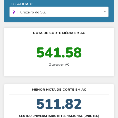
Fies - Como funciona
LOCALIDADE
ENARE
Hora do Enem – O que é
SISU - Simulador
Prouni – Lista de espera
Fies – Como fazer a inscrição
Cruzeiro do Sul
Enem – Gabarito oficial
Prouni - Universidades participantes
Fies – Aditamento
Enem – Resultado
Prouni – Simulador
Fies e Prouni – Diferença
NOTA DE CORTE MÉDIA EM AC
Guia Enem
Fies - Simulador
541.58
2 cursos em AC
MENOR NOTA DE CORTE EM AC
511.82
CENTRO UNIVERSITÁRIO INTERNACIONAL (UNINTER)