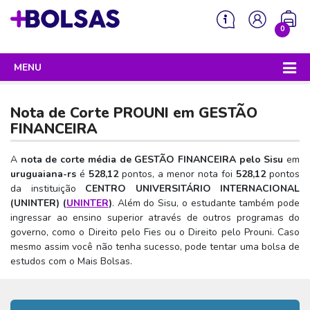
0
MENU
Sua mochila está vazia!
PROGRAMAS DO GOVERNO
Nota de Corte PROUNI em
GESTÃO
ENEM
FINANCEIRA
Enem 2026 - Tudo o que você precisa saber
SISU
A
nota de corte média de GESTÃO FINANCEIRA pelo Sisu
em
uruguaiana-rs
é
528,12
pontos, a menor nota foi
528,12
pontos
Enem – O que é
Sisu 2026 – Tudo o que você precisa saber
PROUNI
da instituição
CENTRO UNIVERSITÁRIO INTERNACIONAL
Enem – Quem pode fazer
(UNINTER) (
UNINTER
)
. Além do Sisu, o estudante também pode
SISU – O que é
Prouni 2026 – Tudo o que você precisa saber
FIES
ingressar ao ensino superior através de outros programas do
Enem – Para que serve
SISU – Quem pode participar
Prouni – O que é
governo, como o Direito pelo Fies ou o Direito pelo Prouni. Caso
Fies e P-Fies 2026 – Tudo o que você precisa saber
PRONATEC
mesmo assim você não tenha sucesso, pode tentar uma bolsa de
Enem – Como se preparar
SISU – Como se inscrever
Prouni – Quem pode participar
Fies – O que é
estudos com o Mais Bolsas.
SISUTEC
Enem – Como se inscrever
SISU – Lista de espera
Prouni – Como se inscrever
Fies – Quem pode participar
ENCCEJA
Enem – Cartilha redação
SISU – Universidades participantes
Prouni – Documentos necessários