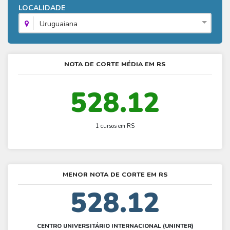
Fies - Como funciona
LOCALIDADE
ENARE
Hora do Enem – O que é
SISU - Simulador
Prouni – Lista de espera
Fies – Como fazer a inscrição
Uruguaiana
Enem – Gabarito oficial
Prouni - Universidades participantes
Fies – Aditamento
Enem – Resultado
Prouni – Simulador
Fies e Prouni – Diferença
NOTA DE CORTE MÉDIA EM RS
Guia Enem
Fies - Simulador
528.12
1 cursos em RS
MENOR NOTA DE CORTE EM RS
528.12
CENTRO UNIVERSITÁRIO INTERNACIONAL (UNINTER)