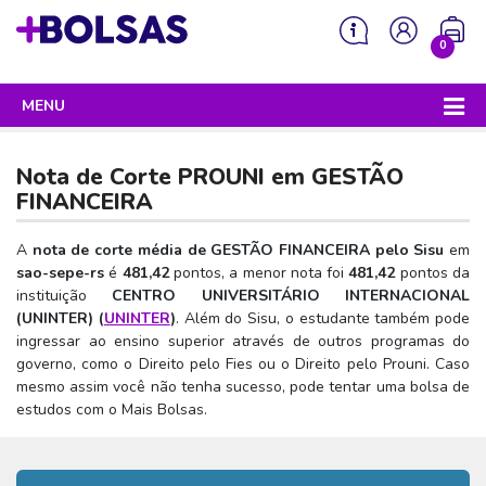
0
MENU
Sua mochila está vazia!
PROGRAMAS DO GOVERNO
Nota de Corte PROUNI em
GESTÃO
ENEM
FINANCEIRA
Enem 2026 - Tudo o que você precisa saber
SISU
A
nota de corte média de GESTÃO FINANCEIRA pelo Sisu
em
sao-sepe-rs
é
481,42
pontos, a menor nota foi
481,42
pontos da
Enem – O que é
Sisu 2026 – Tudo o que você precisa saber
PROUNI
instituição
CENTRO UNIVERSITÁRIO INTERNACIONAL
Enem – Quem pode fazer
(UNINTER) (
UNINTER
)
. Além do Sisu, o estudante também pode
SISU – O que é
Prouni 2026 – Tudo o que você precisa saber
FIES
ingressar ao ensino superior através de outros programas do
Enem – Para que serve
SISU – Quem pode participar
Prouni – O que é
governo, como o Direito pelo Fies ou o Direito pelo Prouni. Caso
Fies e P-Fies 2026 – Tudo o que você precisa saber
PRONATEC
mesmo assim você não tenha sucesso, pode tentar uma bolsa de
Enem – Como se preparar
SISU – Como se inscrever
Prouni – Quem pode participar
Fies – O que é
estudos com o Mais Bolsas.
SISUTEC
Enem – Como se inscrever
SISU – Lista de espera
Prouni – Como se inscrever
Fies – Quem pode participar
ENCCEJA
Enem – Cartilha redação
SISU – Universidades participantes
Prouni – Documentos necessários