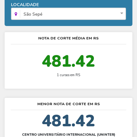
Fies - Como funciona
LOCALIDADE
ENARE
Hora do Enem – O que é
SISU - Simulador
Prouni – Lista de espera
Fies – Como fazer a inscrição
São Sepé
Enem – Gabarito oficial
Prouni - Universidades participantes
Fies – Aditamento
Enem – Resultado
Prouni – Simulador
Fies e Prouni – Diferença
NOTA DE CORTE MÉDIA EM RS
Guia Enem
Fies - Simulador
481.42
1 cursos em RS
MENOR NOTA DE CORTE EM RS
481.42
CENTRO UNIVERSITÁRIO INTERNACIONAL (UNINTER)