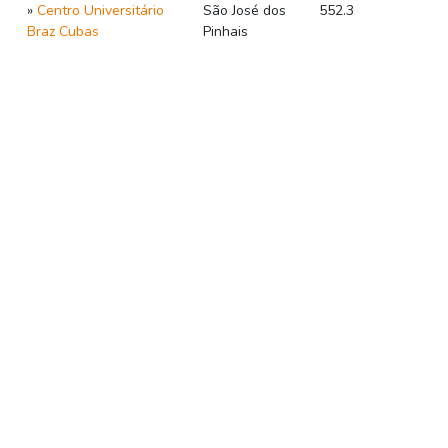
»
Centro Universitário
São José dos
552.3
Braz Cubas
Pinhais