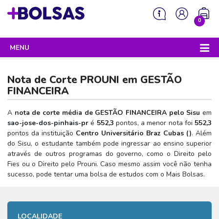
0
MENU
Sua mochila está vazia!
PROGRAMAS DO GOVERNO
Nota de Corte PROUNI em
GESTÃO
ENEM
FINANCEIRA
Enem 2026 - Tudo o que você precisa saber
SISU
A
nota de corte média de GESTÃO FINANCEIRA pelo Sisu
em
sao-jose-dos-pinhais-pr
é
552,3
pontos, a menor nota foi
552,3
Enem – O que é
Sisu 2026 – Tudo o que você precisa saber
PROUNI
pontos da instituição
Centro Universitário Braz Cubas (
)
. Além
Enem – Quem pode fazer
do Sisu, o estudante também pode ingressar ao ensino superior
SISU – O que é
Prouni 2026 – Tudo o que você precisa saber
FIES
através de outros programas do governo, como o Direito pelo
Enem – Para que serve
SISU – Quem pode participar
Prouni – O que é
Fies ou o Direito pelo Prouni. Caso mesmo assim você não tenha
Fies e P-Fies 2026 – Tudo o que você precisa saber
PRONATEC
sucesso, pode tentar uma bolsa de estudos com o Mais Bolsas.
Enem – Como se preparar
SISU – Como se inscrever
Prouni – Quem pode participar
Fies – O que é
SISUTEC
Enem – Como se inscrever
SISU – Lista de espera
Prouni – Como se inscrever
Fies – Quem pode participar
ENCCEJA
Enem – Cartilha redação
SISU – Universidades participantes
LOCALIDADE
Prouni – Documentos necessários