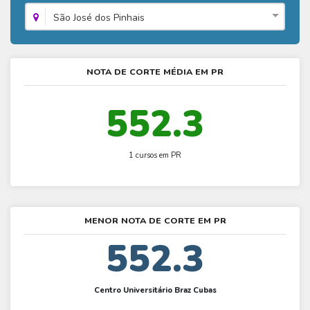
Fies - Como funciona
ENARE
Hora do Enem – O que é
São José dos Pinhais
SISU - Simulador
Prouni – Lista de espera
Fies – Como fazer a inscrição
Enem – Gabarito oficial
Prouni - Universidades participantes
Fies – Aditamento
Enem – Resultado
Prouni – Simulador
NOTA DE CORTE MÉDIA EM PR
Fies e Prouni – Diferença
Guia Enem
Fies - Simulador
552.3
1 cursos em PR
MENOR NOTA DE CORTE EM PR
552.3
Centro Universitário Braz Cubas