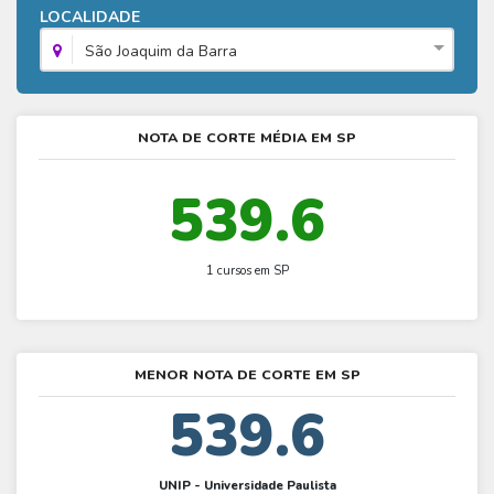
Fies - Como funciona
LOCALIDADE
ENARE
Hora do Enem – O que é
SISU - Simulador
Prouni – Lista de espera
Fies – Como fazer a inscrição
São Joaquim da Barra
Enem – Gabarito oficial
Prouni - Universidades participantes
Fies – Aditamento
Enem – Resultado
Prouni – Simulador
Fies e Prouni – Diferença
NOTA DE CORTE MÉDIA EM SP
Guia Enem
Fies - Simulador
539.6
1 cursos em SP
MENOR NOTA DE CORTE EM SP
539.6
UNIP - Universidade Paulista