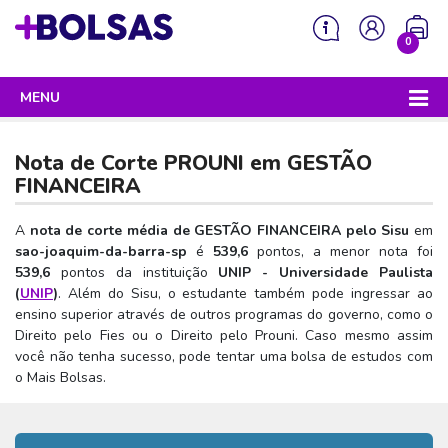
0
MENU
Sua mochila está vazia!
PROGRAMAS DO GOVERNO
Nota de Corte PROUNI em
GESTÃO
ENEM
FINANCEIRA
Enem 2026 - Tudo o que você precisa saber
SISU
A
nota de corte média de GESTÃO FINANCEIRA pelo Sisu
em
sao-joaquim-da-barra-sp
é
539,6
pontos, a menor nota foi
Enem – O que é
Sisu 2026 – Tudo o que você precisa saber
PROUNI
539,6
pontos da instituição
UNIP - Universidade Paulista
Enem – Quem pode fazer
(
UNIP
)
. Além do Sisu, o estudante também pode ingressar ao
SISU – O que é
Prouni 2026 – Tudo o que você precisa saber
FIES
ensino superior através de outros programas do governo, como o
Enem – Para que serve
SISU – Quem pode participar
Prouni – O que é
Direito pelo Fies ou o Direito pelo Prouni. Caso mesmo assim
Fies e P-Fies 2026 – Tudo o que você precisa saber
PRONATEC
você não tenha sucesso, pode tentar uma bolsa de estudos com
Enem – Como se preparar
SISU – Como se inscrever
Prouni – Quem pode participar
Fies – O que é
o Mais Bolsas.
SISUTEC
Enem – Como se inscrever
SISU – Lista de espera
Prouni – Como se inscrever
Fies – Quem pode participar
ENCCEJA
Enem – Cartilha redação
SISU – Universidades participantes
Prouni – Documentos necessários