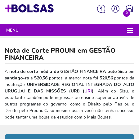
0
MENU
Sua mochila está vazia!
PROGRAMAS DO GOVERNO
Nota de Corte PROUNI em
GESTÃO
ENEM
FINANCEIRA
Enem 2026 - Tudo o que você precisa saber
SISU
A
nota de corte média de GESTÃO FINANCEIRA pelo Sisu
em
santiago-rs
é
520,56
pontos, a menor nota foi
520,56
pontos da
Enem – O que é
Sisu 2026 – Tudo o que você precisa saber
PROUNI
instituição
UNIVERSIDADE REGIONAL INTEGRADA DO ALTO
Enem – Quem pode fazer
URUGUAI E DAS MISSÕES (URI) (
URI
)
. Além do Sisu, o
SISU – O que é
Prouni 2026 – Tudo o que você precisa saber
FIES
estudante também pode ingressar ao ensino superior através de
Enem – Para que serve
SISU – Quem pode participar
Prouni – O que é
outros programas do governo, como o Direito pelo Fies ou o
Fies e P-Fies 2026 – Tudo o que você precisa saber
PRONATEC
Direito pelo Prouni. Caso mesmo assim você não tenha sucesso,
Enem – Como se preparar
SISU – Como se inscrever
Prouni – Quem pode participar
Fies – O que é
pode tentar uma bolsa de estudos com o Mais Bolsas.
SISUTEC
Enem – Como se inscrever
SISU – Lista de espera
Prouni – Como se inscrever
Fies – Quem pode participar
ENCCEJA
Enem – Cartilha redação
SISU – Universidades participantes
Prouni – Documentos necessários