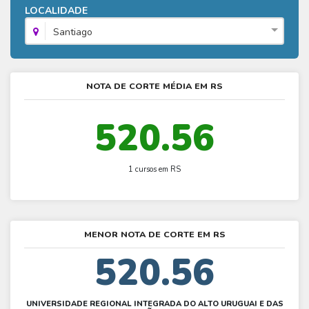
Fies - Como funciona
LOCALIDADE
ENARE
Hora do Enem – O que é
SISU - Simulador
Prouni – Lista de espera
Fies – Como fazer a inscrição
Santiago
Enem – Gabarito oficial
Prouni - Universidades participantes
Fies – Aditamento
Enem – Resultado
Prouni – Simulador
Fies e Prouni – Diferença
NOTA DE CORTE MÉDIA EM RS
Guia Enem
Fies - Simulador
520.56
1 cursos em RS
MENOR NOTA DE CORTE EM RS
520.56
UNIVERSIDADE REGIONAL INTEGRADA DO ALTO URUGUAI E DAS