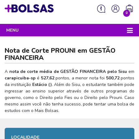
0
MENU
Sua mochila está vazia!
PROGRAMAS DO GOVERNO
Nota de Corte PROUNI em
GESTÃO
ENEM
FINANCEIRA
Enem 2026 - Tudo o que você precisa saber
SISU
A
nota de corte média de GESTÃO FINANCEIRA pelo Sisu
em
carapicuiba-sp
é
527,62
pontos, a menor nota foi
500,72
pontos
Enem – O que é
Sisu 2026 – Tudo o que você precisa saber
PROUNI
da instituição
Estácio (
)
. Além do Sisu, o estudante também pode
Enem – Quem pode fazer
ingressar ao ensino superior através de outros programas do
SISU – O que é
Prouni 2026 – Tudo o que você precisa saber
FIES
governo, como o Direito pelo Fies ou o Direito pelo Prouni. Caso
Enem – Para que serve
SISU – Quem pode participar
Prouni – O que é
mesmo assim você não tenha sucesso, pode tentar uma bolsa de
Fies e P-Fies 2026 – Tudo o que você precisa saber
PRONATEC
estudos com o Mais Bolsas.
Enem – Como se preparar
SISU – Como se inscrever
Prouni – Quem pode participar
Fies – O que é
SISUTEC
Enem – Como se inscrever
SISU – Lista de espera
Prouni – Como se inscrever
Fies – Quem pode participar
ENCCEJA
Enem – Cartilha redação
SISU – Universidades participantes
LOCALIDADE
Prouni – Documentos necessários