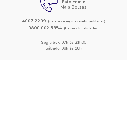
Fale com o
Mais Bolsas
4007 2209
(Capitais e regiões metropolitanas)
0800 002 5854
(Demais localidades)
Seg a Sex: 07h às 21h00
Sábado: 08h às 18h
Siga-nos nas
redes sociais
Facebook
Instagram
Blog
O Mais Bolsas
Quem Somos
Política de Privacidade
Termos de Uso
Bolsas de estudo para Cursos
Bolsas de estudo para Faculdades
Bolsas de estudo para Cursos Técnicos
Contato