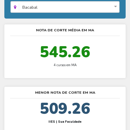
Fies - Como funciona
ENARE
Hora do Enem – O que é
Bacabal
SISU - Simulador
Prouni – Lista de espera
Fies – Como fazer a inscrição
Enem – Gabarito oficial
Prouni - Universidades participantes
Fies – Aditamento
Enem – Resultado
Prouni – Simulador
NOTA DE CORTE MÉDIA EM MA
Fies e Prouni – Diferença
Guia Enem
Fies - Simulador
545.26
4 cursos em MA
MENOR NOTA DE CORTE EM MA
509.26
IIES | Sua Faculdade