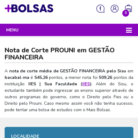
0
MENU
Sua mochila está vazia!
PROGRAMAS DO GOVERNO
Nota de Corte PROUNI em
GESTÃO
ENEM
FINANCEIRA
Enem 2026 - Tudo o que você precisa saber
SISU
A
nota de corte média de GESTÃO FINANCEIRA pelo Sisu
em
bacabal-ma
é
545,26
pontos, a menor nota foi
509,26
pontos da
Enem – O que é
Sisu 2026 – Tudo o que você precisa saber
PROUNI
instituição
IIES | Sua Faculdade (
IIES
)
. Além do Sisu, o
Enem – Quem pode fazer
estudante também pode ingressar ao ensino superior através de
SISU – O que é
Prouni 2026 – Tudo o que você precisa saber
FIES
outros programas do governo, como o Direito pelo Fies ou o
Enem – Para que serve
SISU – Quem pode participar
Prouni – O que é
Direito pelo Prouni. Caso mesmo assim você não tenha sucesso,
Fies e P-Fies 2026 – Tudo o que você precisa saber
PRONATEC
pode tentar uma bolsa de estudos com o Mais Bolsas.
Enem – Como se preparar
SISU – Como se inscrever
Prouni – Quem pode participar
Fies – O que é
SISUTEC
Enem – Como se inscrever
SISU – Lista de espera
Prouni – Como se inscrever
Fies – Quem pode participar
ENCCEJA
Enem – Cartilha redação
SISU – Universidades participantes
LOCALIDADE
Prouni – Documentos necessários