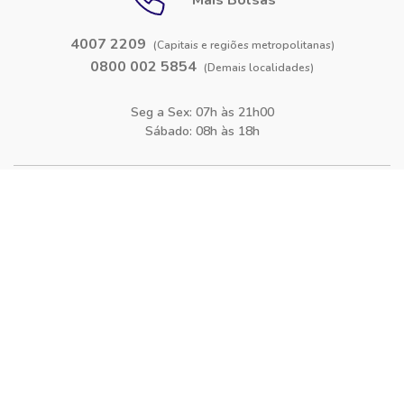
Mais Bolsas
4007 2209
(Capitais e regiões metropolitanas)
0800 002 5854
(Demais localidades)
Seg a Sex: 07h às 21h00
Sábado: 08h às 18h
Siga-nos nas
redes sociais
Facebook
Instagram
Blog
O Mais Bolsas
Quem Somos
Política de Privacidade
Termos de Uso
Bolsas de estudo para Cursos
Bolsas de estudo para Faculdades
Bolsas de estudo para Cursos Técnicos
Contato