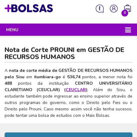
0
MENU
Sua mochila está vazia!
PROGRAMAS DO GOVERNO
Nota de Corte PROUNI em
GESTÃO DE
ENEM
RECURSOS HUMANOS
Enem 2026 - Tudo o que você precisa saber
SISU
A
nota de corte média de GESTÃO DE RECURSOS HUMANOS
pelo Sisu
em
itumbiara-go
é
536,74
pontos, a menor nota foi
Enem – O que é
Sisu 2026 – Tudo o que você precisa saber
PROUNI
488
pontos da instituição
CENTRO UNIVERSITÁRIO
Enem – Quem pode fazer
CLARETIANO (CEUCLAR) (
CEUCLAR
)
. Além do Sisu, o
SISU – O que é
Prouni 2026 – Tudo o que você precisa saber
FIES
estudante também pode ingressar ao ensino superior através de
Enem – Para que serve
SISU – Quem pode participar
Prouni – O que é
outros programas do governo, como o Direito pelo Fies ou o
Fies e P-Fies 2026 – Tudo o que você precisa saber
PRONATEC
Direito pelo Prouni. Caso mesmo assim você não tenha sucesso,
Enem – Como se preparar
SISU – Como se inscrever
Prouni – Quem pode participar
Fies – O que é
pode tentar uma bolsa de estudos com o Mais Bolsas.
SISUTEC
Enem – Como se inscrever
SISU – Lista de espera
Prouni – Como se inscrever
Fies – Quem pode participar
ENCCEJA
Enem – Cartilha redação
SISU – Universidades participantes
Prouni – Documentos necessários