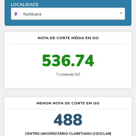
Fies - Como funciona
LOCALIDADE
ENARE
Hora do Enem – O que é
SISU - Simulador
Prouni – Lista de espera
Fies – Como fazer a inscrição
Itumbiara
Enem – Gabarito oficial
Prouni - Universidades participantes
Fies – Aditamento
Enem – Resultado
Prouni – Simulador
Fies e Prouni – Diferença
NOTA DE CORTE MÉDIA EM GO
Guia Enem
Fies - Simulador
536.74
7 cursos em GO
MENOR NOTA DE CORTE EM GO
488
CENTRO UNIVERSITÁRIO CLARETIANO (CEUCLAR)