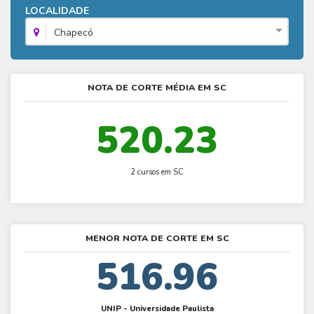
Fies - Como funciona
LOCALIDADE
ENARE
Hora do Enem – O que é
SISU - Simulador
Prouni – Lista de espera
Fies – Como fazer a inscrição
Chapecó
Enem – Gabarito oficial
Prouni - Universidades participantes
Fies – Aditamento
Enem – Resultado
Prouni – Simulador
Fies e Prouni – Diferença
NOTA DE CORTE MÉDIA EM SC
Guia Enem
Fies - Simulador
520.23
2 cursos em SC
MENOR NOTA DE CORTE EM SC
516.96
UNIP - Universidade Paulista