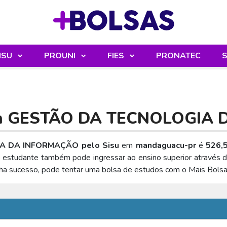
Sua mochila
ISU
PROUNI
FIES
PRONATEC
S
m
GESTÃO DA TECNOLOGIA 
IA DA INFORMAÇÃO pelo Sisu
em
mandaguacu-pr
é
526,
o estudante também pode ingressar ao ensino superior através 
nha sucesso, pode tentar uma bolsa de estudos com o Mais Bolsa