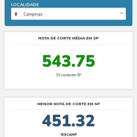
Fies - Como funciona
LOCALIDADE
ENARE
Hora do Enem – O que é
SISU - Simulador
Prouni – Lista de espera
Fies – Como fazer a inscrição
Campinas
Enem – Gabarito oficial
Prouni - Universidades participantes
Fies – Aditamento
Enem – Resultado
Prouni – Simulador
Fies e Prouni – Diferença
NOTA DE CORTE MÉDIA EM SP
Guia Enem
Fies - Simulador
543.75
15 cursos em SP
MENOR NOTA DE CORTE EM SP
451.32
IESCAMP