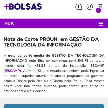
0
MENU
Sua mochila está vazia!
PROGRAMAS DO GOVERNO
Nota de Corte PROUNI em
GESTÃO DA
ENEM
TECNOLOGIA DA INFORMAÇÃO
Enem 2026 - Tudo o que você precisa saber
SISU
A
nota de corte média de GESTÃO DA TECNOLOGIA DA
INFORMAÇÃO pelo Sisu
em
campinas-sp
é
543,75
pontos, a
Enem – O que é
Sisu 2026 – Tudo o que você precisa saber
PROUNI
menor nota foi
451,32
pontos da instituição
IESCAMP
Enem – Quem pode fazer
(
IESCAMP
)
. Além do Sisu, o estudante também pode ingressar
SISU – O que é
Prouni 2026 – Tudo o que você precisa saber
FIES
ao ensino superior através de outros programas do governo,
Enem – Para que serve
SISU – Quem pode participar
Prouni – O que é
como o Direito pelo Fies ou o Direito pelo Prouni. Caso mesmo
Fies e P-Fies 2026 – Tudo o que você precisa saber
PRONATEC
assim você não tenha sucesso, pode tentar uma bolsa de
Enem – Como se preparar
SISU – Como se inscrever
Prouni – Quem pode participar
Fies – O que é
estudos com o Mais Bolsas.
SISUTEC
Enem – Como se inscrever
SISU – Lista de espera
Prouni – Como se inscrever
Fies – Quem pode participar
ENCCEJA
Enem – Cartilha redação
SISU – Universidades participantes
Prouni – Documentos necessários