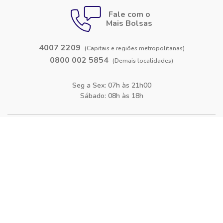
Fale com o
Mais Bolsas
4007 2209
(Capitais e regiões metropolitanas)
0800 002 5854
(Demais localidades)
Seg a Sex: 07h às 21h00
Sábado: 08h às 18h
Siga-nos nas
redes sociais
Facebook
Instagram
Blog
O Mais Bolsas
Quem Somos
Política de Privacidade
Termos de Uso
Bolsas de estudo para Cursos
Bolsas de estudo para Faculdades
Bolsas de estudo para Cursos Técnicos