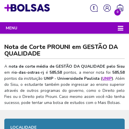
0
MENU
Sua mochila está vazia!
PROGRAMAS DO GOVERNO
Nota de Corte PROUNI em
GESTÃO DA
ENEM
QUALIDADE
Enem 2026 - Tudo o que você precisa saber
SISU
A
nota de corte média de GESTÃO DA QUALIDADE pelo Sisu
em
rio-das-ostras-rj
é
585,58
pontos, a menor nota foi
585,58
Enem – O que é
Sisu 2026 – Tudo o que você precisa saber
PROUNI
pontos da instituição
UNIP - Universidade Paulista (
UNIP
)
. Além
Enem – Quem pode fazer
do Sisu, o estudante também pode ingressar ao ensino superior
SISU – O que é
Prouni 2026 – Tudo o que você precisa saber
FIES
através de outros programas do governo, como o Direito pelo
Enem – Para que serve
SISU – Quem pode participar
Prouni – O que é
Fies ou o Direito pelo Prouni. Caso mesmo assim você não tenha
Fies e P-Fies 2026 – Tudo o que você precisa saber
PRONATEC
sucesso, pode tentar uma bolsa de estudos com o Mais Bolsas.
Enem – Como se preparar
SISU – Como se inscrever
Prouni – Quem pode participar
Fies – O que é
SISUTEC
Enem – Como se inscrever
SISU – Lista de espera
Prouni – Como se inscrever
Fies – Quem pode participar
ENCCEJA
Enem – Cartilha redação
SISU – Universidades participantes
LOCALIDADE
Prouni – Documentos necessários