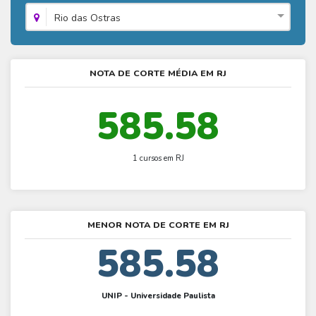
Fies - Como funciona
ENARE
Hora do Enem – O que é
Rio das Ostras
SISU - Simulador
Prouni – Lista de espera
Fies – Como fazer a inscrição
Enem – Gabarito oficial
Prouni - Universidades participantes
Fies – Aditamento
Enem – Resultado
Prouni – Simulador
NOTA DE CORTE MÉDIA EM RJ
Fies e Prouni – Diferença
Guia Enem
Fies - Simulador
585.58
1 cursos em RJ
MENOR NOTA DE CORTE EM RJ
585.58
UNIP - Universidade Paulista