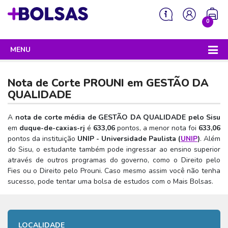
0
MENU
Sua mochila está vazia!
PROGRAMAS DO GOVERNO
Nota de Corte PROUNI em
GESTÃO DA
ENEM
QUALIDADE
Enem 2026 - Tudo o que você precisa saber
SISU
A
nota de corte média de GESTÃO DA QUALIDADE pelo Sisu
em
duque-de-caxias-rj
é
633,06
pontos, a menor nota foi
633,06
Enem – O que é
Sisu 2026 – Tudo o que você precisa saber
PROUNI
pontos da instituição
UNIP - Universidade Paulista (
UNIP
)
. Além
Enem – Quem pode fazer
do Sisu, o estudante também pode ingressar ao ensino superior
SISU – O que é
Prouni 2026 – Tudo o que você precisa saber
FIES
através de outros programas do governo, como o Direito pelo
Enem – Para que serve
SISU – Quem pode participar
Prouni – O que é
Fies ou o Direito pelo Prouni. Caso mesmo assim você não tenha
Fies e P-Fies 2026 – Tudo o que você precisa saber
PRONATEC
sucesso, pode tentar uma bolsa de estudos com o Mais Bolsas.
Enem – Como se preparar
SISU – Como se inscrever
Prouni – Quem pode participar
Fies – O que é
SISUTEC
Enem – Como se inscrever
SISU – Lista de espera
Prouni – Como se inscrever
Fies – Quem pode participar
ENCCEJA
Enem – Cartilha redação
SISU – Universidades participantes
LOCALIDADE
Prouni – Documentos necessários