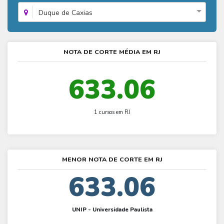
Fies - Como funciona
ENARE
Hora do Enem – O que é
Duque de Caxias
SISU - Simulador
Prouni – Lista de espera
Fies – Como fazer a inscrição
Enem – Gabarito oficial
Prouni - Universidades participantes
Fies – Aditamento
Enem – Resultado
Prouni – Simulador
NOTA DE CORTE MÉDIA EM RJ
Fies e Prouni – Diferença
Guia Enem
Fies - Simulador
633.06
1 cursos em RJ
MENOR NOTA DE CORTE EM RJ
633.06
UNIP - Universidade Paulista