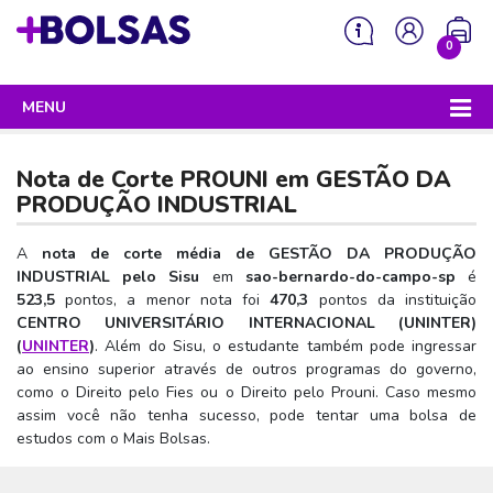
0
MENU
Sua mochila está vazia!
PROGRAMAS DO GOVERNO
Nota de Corte PROUNI em
GESTÃO DA
ENEM
PRODUÇÃO INDUSTRIAL
Enem 2026 - Tudo o que você precisa saber
SISU
A
nota de corte média de GESTÃO DA PRODUÇÃO
INDUSTRIAL pelo Sisu
em
sao-bernardo-do-campo-sp
é
Enem – O que é
Sisu 2026 – Tudo o que você precisa saber
PROUNI
523,5
pontos, a menor nota foi
470,3
pontos da instituição
Enem – Quem pode fazer
CENTRO UNIVERSITÁRIO INTERNACIONAL (UNINTER)
SISU – O que é
Prouni 2026 – Tudo o que você precisa saber
FIES
(
UNINTER
)
. Além do Sisu, o estudante também pode ingressar
Enem – Para que serve
SISU – Quem pode participar
Prouni – O que é
ao ensino superior através de outros programas do governo,
Fies e P-Fies 2026 – Tudo o que você precisa saber
PRONATEC
como o Direito pelo Fies ou o Direito pelo Prouni. Caso mesmo
Enem – Como se preparar
SISU – Como se inscrever
Prouni – Quem pode participar
Fies – O que é
assim você não tenha sucesso, pode tentar uma bolsa de
SISUTEC
Enem – Como se inscrever
estudos com o Mais Bolsas.
SISU – Lista de espera
Prouni – Como se inscrever
Fies – Quem pode participar
ENCCEJA
Enem – Cartilha redação
SISU – Universidades participantes
Prouni – Documentos necessários