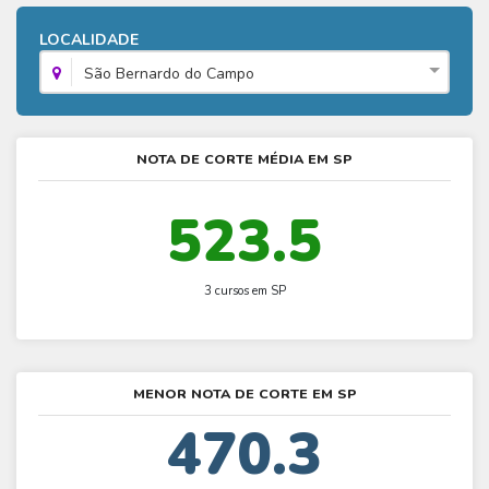
Fies - Como funciona
ENARE
Hora do Enem – O que é
SISU - Simulador
Prouni – Lista de espera
Fies – Como fazer a inscrição
LOCALIDADE
Enem – Gabarito oficial
Prouni - Universidades participantes
São Bernardo do Campo
Fies – Aditamento
Enem – Resultado
Prouni – Simulador
Fies e Prouni – Diferença
Guia Enem
Fies - Simulador
NOTA DE CORTE MÉDIA EM SP
523.5
3 cursos em SP
MENOR NOTA DE CORTE EM SP
470.3