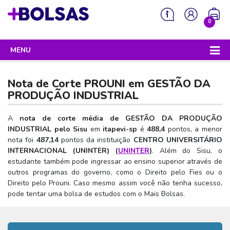
0
MENU
Sua mochila está vazia!
PROGRAMAS DO GOVERNO
Nota de Corte PROUNI em
GESTÃO DA
ENEM
PRODUÇÃO INDUSTRIAL
Enem 2026 - Tudo o que você precisa saber
SISU
A
nota de corte média de GESTÃO DA PRODUÇÃO
INDUSTRIAL pelo Sisu
em
itapevi-sp
é
488,4
pontos, a menor
Enem – O que é
Sisu 2026 – Tudo o que você precisa saber
PROUNI
nota foi
487,14
pontos da instituição
CENTRO UNIVERSITÁRIO
Enem – Quem pode fazer
INTERNACIONAL (UNINTER) (
UNINTER
)
. Além do Sisu, o
SISU – O que é
Prouni 2026 – Tudo o que você precisa saber
FIES
estudante também pode ingressar ao ensino superior através de
Enem – Para que serve
SISU – Quem pode participar
Prouni – O que é
outros programas do governo, como o Direito pelo Fies ou o
Fies e P-Fies 2026 – Tudo o que você precisa saber
PRONATEC
Direito pelo Prouni. Caso mesmo assim você não tenha sucesso,
Enem – Como se preparar
SISU – Como se inscrever
Prouni – Quem pode participar
Fies – O que é
pode tentar uma bolsa de estudos com o Mais Bolsas.
SISUTEC
Enem – Como se inscrever
SISU – Lista de espera
Prouni – Como se inscrever
Fies – Quem pode participar
ENCCEJA
Enem – Cartilha redação
SISU – Universidades participantes
Prouni – Documentos necessários