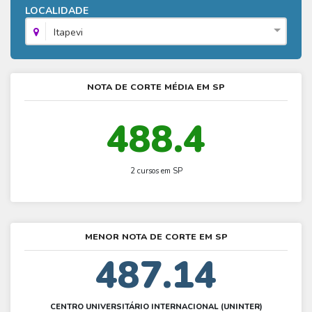
Fies - Como funciona
LOCALIDADE
ENARE
Hora do Enem – O que é
SISU - Simulador
Prouni – Lista de espera
Fies – Como fazer a inscrição
Itapevi
Enem – Gabarito oficial
Prouni - Universidades participantes
Fies – Aditamento
Enem – Resultado
Prouni – Simulador
Fies e Prouni – Diferença
NOTA DE CORTE MÉDIA EM SP
Guia Enem
Fies - Simulador
488.4
2 cursos em SP
MENOR NOTA DE CORTE EM SP
487.14
CENTRO UNIVERSITÁRIO INTERNACIONAL (UNINTER)