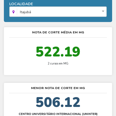
Fies - Como funciona
LOCALIDADE
ENARE
Hora do Enem – O que é
SISU - Simulador
Prouni – Lista de espera
Fies – Como fazer a inscrição
Itajubá
Enem – Gabarito oficial
Prouni - Universidades participantes
Fies – Aditamento
Enem – Resultado
Prouni – Simulador
Fies e Prouni – Diferença
NOTA DE CORTE MÉDIA EM MG
Guia Enem
Fies - Simulador
522.19
2 cursos em MG
MENOR NOTA DE CORTE EM MG
506.12
CENTRO UNIVERSITÁRIO INTERNACIONAL (UNINTER)