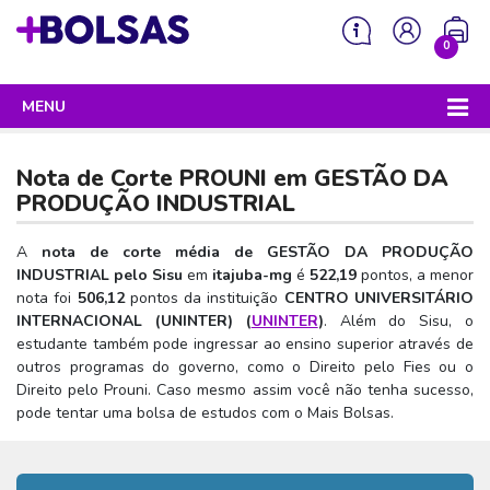
0
MENU
Sua mochila está vazia!
PROGRAMAS DO GOVERNO
Nota de Corte PROUNI em
GESTÃO DA
ENEM
PRODUÇÃO INDUSTRIAL
Enem 2026 - Tudo o que você precisa saber
SISU
A
nota de corte média de GESTÃO DA PRODUÇÃO
INDUSTRIAL pelo Sisu
em
itajuba-mg
é
522,19
pontos, a menor
Enem – O que é
Sisu 2026 – Tudo o que você precisa saber
PROUNI
nota foi
506,12
pontos da instituição
CENTRO UNIVERSITÁRIO
Enem – Quem pode fazer
INTERNACIONAL (UNINTER) (
UNINTER
)
. Além do Sisu, o
SISU – O que é
Prouni 2026 – Tudo o que você precisa saber
FIES
estudante também pode ingressar ao ensino superior através de
Enem – Para que serve
SISU – Quem pode participar
Prouni – O que é
outros programas do governo, como o Direito pelo Fies ou o
Fies e P-Fies 2026 – Tudo o que você precisa saber
PRONATEC
Direito pelo Prouni. Caso mesmo assim você não tenha sucesso,
Enem – Como se preparar
SISU – Como se inscrever
Prouni – Quem pode participar
Fies – O que é
pode tentar uma bolsa de estudos com o Mais Bolsas.
SISUTEC
Enem – Como se inscrever
SISU – Lista de espera
Prouni – Como se inscrever
Fies – Quem pode participar
ENCCEJA
Enem – Cartilha redação
SISU – Universidades participantes
Prouni – Documentos necessários