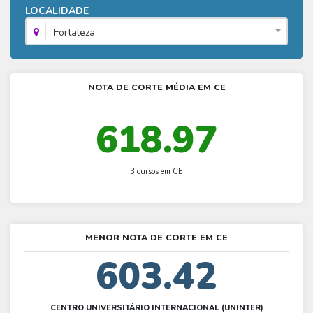
Fies - Como funciona
LOCALIDADE
ENARE
Hora do Enem – O que é
SISU - Simulador
Prouni – Lista de espera
Fies – Como fazer a inscrição
Fortaleza
Enem – Gabarito oficial
Prouni - Universidades participantes
Fies – Aditamento
Enem – Resultado
Prouni – Simulador
Fies e Prouni – Diferença
NOTA DE CORTE MÉDIA EM CE
Guia Enem
Fies - Simulador
618.97
3 cursos em CE
MENOR NOTA DE CORTE EM CE
603.42
CENTRO UNIVERSITÁRIO INTERNACIONAL (UNINTER)