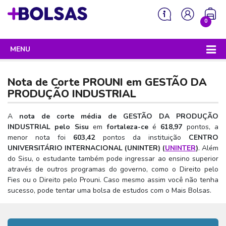
0
MENU
Sua mochila está vazia!
PROGRAMAS DO GOVERNO
Nota de Corte PROUNI em
GESTÃO DA
ENEM
PRODUÇÃO INDUSTRIAL
Enem 2026 - Tudo o que você precisa saber
SISU
A
nota de corte média de GESTÃO DA PRODUÇÃO
INDUSTRIAL pelo Sisu
em
fortaleza-ce
é
618,97
pontos, a
Enem – O que é
Sisu 2026 – Tudo o que você precisa saber
PROUNI
menor nota foi
603,42
pontos da instituição
CENTRO
Enem – Quem pode fazer
UNIVERSITÁRIO INTERNACIONAL (UNINTER) (
UNINTER
)
. Além
SISU – O que é
Prouni 2026 – Tudo o que você precisa saber
FIES
do Sisu, o estudante também pode ingressar ao ensino superior
Enem – Para que serve
SISU – Quem pode participar
Prouni – O que é
através de outros programas do governo, como o Direito pelo
Fies e P-Fies 2026 – Tudo o que você precisa saber
PRONATEC
Fies ou o Direito pelo Prouni. Caso mesmo assim você não tenha
Enem – Como se preparar
SISU – Como se inscrever
Prouni – Quem pode participar
Fies – O que é
sucesso, pode tentar uma bolsa de estudos com o Mais Bolsas.
SISUTEC
Enem – Como se inscrever
SISU – Lista de espera
Prouni – Como se inscrever
Fies – Quem pode participar
ENCCEJA
Enem – Cartilha redação
SISU – Universidades participantes
Prouni – Documentos necessários