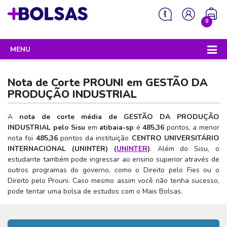
0
MENU
Sua mochila está vazia!
PROGRAMAS DO GOVERNO
Nota de Corte PROUNI em
GESTÃO DA
ENEM
PRODUÇÃO INDUSTRIAL
Enem 2026 - Tudo o que você precisa saber
SISU
A
nota de corte média de GESTÃO DA PRODUÇÃO
INDUSTRIAL pelo Sisu
em
atibaia-sp
é
485,36
pontos, a menor
Enem – O que é
Sisu 2026 – Tudo o que você precisa saber
PROUNI
nota foi
485,36
pontos da instituição
CENTRO UNIVERSITÁRIO
Enem – Quem pode fazer
INTERNACIONAL (UNINTER) (
UNINTER
)
. Além do Sisu, o
SISU – O que é
Prouni 2026 – Tudo o que você precisa saber
FIES
estudante também pode ingressar ao ensino superior através de
Enem – Para que serve
SISU – Quem pode participar
Prouni – O que é
outros programas do governo, como o Direito pelo Fies ou o
Fies e P-Fies 2026 – Tudo o que você precisa saber
PRONATEC
Direito pelo Prouni. Caso mesmo assim você não tenha sucesso,
Enem – Como se preparar
SISU – Como se inscrever
Prouni – Quem pode participar
Fies – O que é
pode tentar uma bolsa de estudos com o Mais Bolsas.
SISUTEC
Enem – Como se inscrever
SISU – Lista de espera
Prouni – Como se inscrever
Fies – Quem pode participar
ENCCEJA
Enem – Cartilha redação
SISU – Universidades participantes
Prouni – Documentos necessários