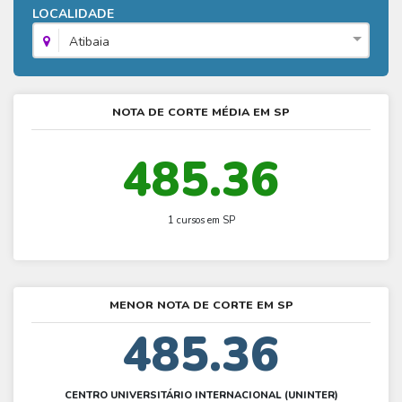
Fies - Como funciona
LOCALIDADE
ENARE
Hora do Enem – O que é
SISU - Simulador
Prouni – Lista de espera
Fies – Como fazer a inscrição
Atibaia
Enem – Gabarito oficial
Prouni - Universidades participantes
Fies – Aditamento
Enem – Resultado
Prouni – Simulador
Fies e Prouni – Diferença
NOTA DE CORTE MÉDIA EM SP
Guia Enem
Fies - Simulador
485.36
1 cursos em SP
MENOR NOTA DE CORTE EM SP
485.36
CENTRO UNIVERSITÁRIO INTERNACIONAL (UNINTER)