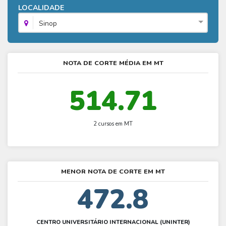
Fies - Como funciona
LOCALIDADE
ENARE
Hora do Enem – O que é
SISU - Simulador
Prouni – Lista de espera
Fies – Como fazer a inscrição
Sinop
Enem – Gabarito oficial
Prouni - Universidades participantes
Fies – Aditamento
Enem – Resultado
Prouni – Simulador
Fies e Prouni – Diferença
NOTA DE CORTE MÉDIA EM MT
Guia Enem
Fies - Simulador
514.71
2 cursos em MT
MENOR NOTA DE CORTE EM MT
472.8
CENTRO UNIVERSITÁRIO INTERNACIONAL (UNINTER)