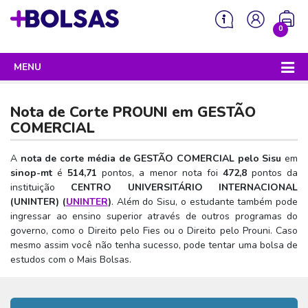
0
MENU
Sua mochila está vazia!
PROGRAMAS DO GOVERNO
Nota de Corte PROUNI em
GESTÃO
ENEM
COMERCIAL
Enem 2026 - Tudo o que você precisa saber
SISU
A
nota de corte média de GESTÃO COMERCIAL pelo Sisu
em
sinop-mt
é
514,71
pontos, a menor nota foi
472,8
pontos da
Enem – O que é
Sisu 2026 – Tudo o que você precisa saber
PROUNI
instituição
CENTRO UNIVERSITÁRIO INTERNACIONAL
Enem – Quem pode fazer
(UNINTER) (
UNINTER
)
. Além do Sisu, o estudante também pode
SISU – O que é
Prouni 2026 – Tudo o que você precisa saber
FIES
ingressar ao ensino superior através de outros programas do
Enem – Para que serve
SISU – Quem pode participar
Prouni – O que é
governo, como o Direito pelo Fies ou o Direito pelo Prouni. Caso
Fies e P-Fies 2026 – Tudo o que você precisa saber
PRONATEC
mesmo assim você não tenha sucesso, pode tentar uma bolsa de
Enem – Como se preparar
SISU – Como se inscrever
Prouni – Quem pode participar
Fies – O que é
estudos com o Mais Bolsas.
SISUTEC
Enem – Como se inscrever
SISU – Lista de espera
Prouni – Como se inscrever
Fies – Quem pode participar
ENCCEJA
Enem – Cartilha redação
SISU – Universidades participantes
Prouni – Documentos necessários