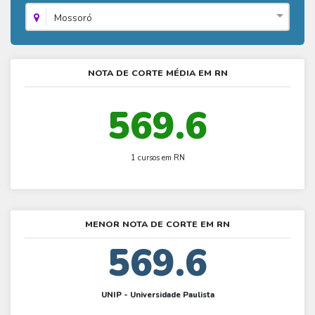
Fies - Como funciona
ENARE
Hora do Enem – O que é
Mossoró
SISU - Simulador
Prouni – Lista de espera
Fies – Como fazer a inscrição
Enem – Gabarito oficial
Prouni - Universidades participantes
Fies – Aditamento
Enem – Resultado
Prouni – Simulador
NOTA DE CORTE MÉDIA EM RN
Fies e Prouni – Diferença
Guia Enem
Fies - Simulador
569.6
1 cursos em RN
MENOR NOTA DE CORTE EM RN
569.6
UNIP - Universidade Paulista