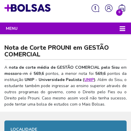
0
MENU
Sua mochila está vazia!
PROGRAMAS DO GOVERNO
Nota de Corte PROUNI em
GESTÃO
ENEM
COMERCIAL
Enem 2026 - Tudo o que você precisa saber
SISU
A
nota de corte média de GESTÃO COMERCIAL pelo Sisu
em
mossoro-rn
é
569,6
pontos, a menor nota foi
569,6
pontos da
Enem – O que é
Sisu 2026 – Tudo o que você precisa saber
PROUNI
instituição
UNIP - Universidade Paulista (
UNIP
)
. Além do Sisu, o
Enem – Quem pode fazer
estudante também pode ingressar ao ensino superior através de
SISU – O que é
Prouni 2026 – Tudo o que você precisa saber
FIES
outros programas do governo, como o Direito pelo Fies ou o
Enem – Para que serve
SISU – Quem pode participar
Prouni – O que é
Direito pelo Prouni. Caso mesmo assim você não tenha sucesso,
Fies e P-Fies 2026 – Tudo o que você precisa saber
PRONATEC
pode tentar uma bolsa de estudos com o Mais Bolsas.
Enem – Como se preparar
SISU – Como se inscrever
Prouni – Quem pode participar
Fies – O que é
SISUTEC
Enem – Como se inscrever
SISU – Lista de espera
Prouni – Como se inscrever
Fies – Quem pode participar
ENCCEJA
Enem – Cartilha redação
SISU – Universidades participantes
LOCALIDADE
Prouni – Documentos necessários