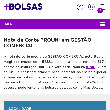
0
MENU
Sua mochila está vazia!
PROGRAMAS DO GOVERNO
Nota de Corte PROUNI em
GESTÃO
ENEM
COMERCIAL
Enem 2026 - Tudo o que você precisa saber
SISU
A
nota de corte média de GESTÃO COMERCIAL pelo Sisu
em
mogi-das-cruzes-sp
é
528,31
pontos, a menor nota foi
517,4
Enem – O que é
Sisu 2026 – Tudo o que você precisa saber
PROUNI
pontos da instituição
UNIP - Universidade Paulista (
UNIP
)
. Além
Enem – Quem pode fazer
do Sisu, o estudante também pode ingressar ao ensino superior
SISU – O que é
Prouni 2026 – Tudo o que você precisa saber
FIES
através de outros programas do governo, como o Direito pelo
Enem – Para que serve
SISU – Quem pode participar
Prouni – O que é
Fies ou o Direito pelo Prouni. Caso mesmo assim você não tenha
Fies e P-Fies 2026 – Tudo o que você precisa saber
PRONATEC
sucesso, pode tentar uma bolsa de estudos com o Mais Bolsas.
Enem – Como se preparar
SISU – Como se inscrever
Prouni – Quem pode participar
Fies – O que é
SISUTEC
Enem – Como se inscrever
SISU – Lista de espera
Prouni – Como se inscrever
Fies – Quem pode participar
ENCCEJA
Enem – Cartilha redação
SISU – Universidades participantes
LOCALIDADE
Prouni – Documentos necessários