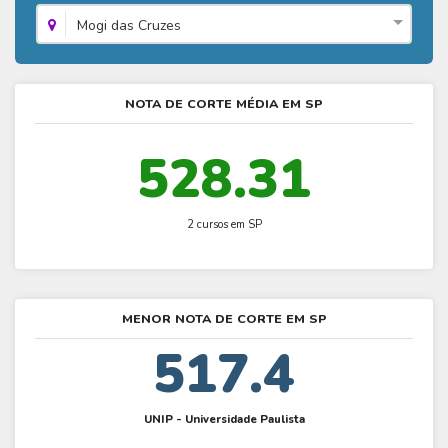
Fies - Como funciona
ENARE
Hora do Enem – O que é
Mogi das Cruzes
SISU - Simulador
Prouni – Lista de espera
Fies – Como fazer a inscrição
Enem – Gabarito oficial
Prouni - Universidades participantes
Fies – Aditamento
Enem – Resultado
Prouni – Simulador
NOTA DE CORTE MÉDIA EM SP
Fies e Prouni – Diferença
Guia Enem
Fies - Simulador
528.31
2 cursos em SP
MENOR NOTA DE CORTE EM SP
517.4
UNIP - Universidade Paulista