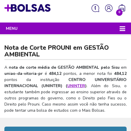
0
MENU
Sua mochila está vazia!
PROGRAMAS DO GOVERNO
Nota de Corte PROUNI em
GESTÃO
ENEM
AMBIENTAL
Enem 2026 - Tudo o que você precisa saber
SISU
A
nota de corte média de GESTÃO AMBIENTAL pelo Sisu
em
uniao-da-vitoria-pr
é
484,12
pontos, a menor nota foi
484,12
Enem – O que é
Sisu 2026 – Tudo o que você precisa saber
PROUNI
pontos da instituição
CENTRO UNIVERSITÁRIO
Enem – Quem pode fazer
INTERNACIONAL (UNINTER) (
UNINTER
)
. Além do Sisu, o
SISU – O que é
Prouni 2026 – Tudo o que você precisa saber
FIES
estudante também pode ingressar ao ensino superior através de
Enem – Para que serve
SISU – Quem pode participar
Prouni – O que é
outros programas do governo, como o Direito pelo Fies ou o
Fies e P-Fies 2026 – Tudo o que você precisa saber
PRONATEC
Direito pelo Prouni. Caso mesmo assim você não tenha sucesso,
Enem – Como se preparar
SISU – Como se inscrever
Prouni – Quem pode participar
Fies – O que é
pode tentar uma bolsa de estudos com o Mais Bolsas.
SISUTEC
Enem – Como se inscrever
SISU – Lista de espera
Prouni – Como se inscrever
Fies – Quem pode participar
ENCCEJA
Enem – Cartilha redação
SISU – Universidades participantes
Prouni – Documentos necessários