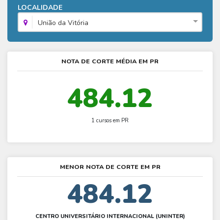
Fies - Como funciona
LOCALIDADE
ENARE
Hora do Enem – O que é
SISU - Simulador
Prouni – Lista de espera
Fies – Como fazer a inscrição
União da Vitória
Enem – Gabarito oficial
Prouni - Universidades participantes
Fies – Aditamento
Enem – Resultado
Prouni – Simulador
Fies e Prouni – Diferença
NOTA DE CORTE MÉDIA EM PR
Guia Enem
Fies - Simulador
484.12
1 cursos em PR
MENOR NOTA DE CORTE EM PR
484.12
CENTRO UNIVERSITÁRIO INTERNACIONAL (UNINTER)