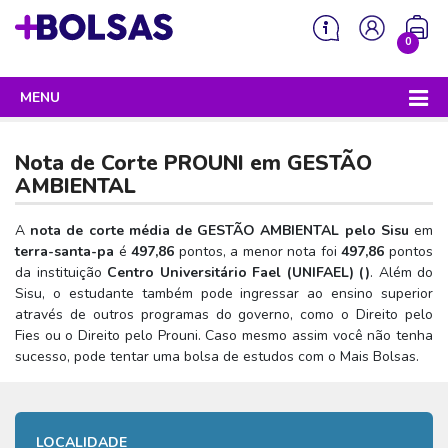
0
MENU
Sua mochila está vazia!
PROGRAMAS DO GOVERNO
Nota de Corte PROUNI em
GESTÃO
ENEM
AMBIENTAL
Enem 2026 - Tudo o que você precisa saber
SISU
A
nota de corte média de GESTÃO AMBIENTAL pelo Sisu
em
terra-santa-pa
é
497,86
pontos, a menor nota foi
497,86
pontos
Enem – O que é
Sisu 2026 – Tudo o que você precisa saber
PROUNI
da instituição
Centro Universitário Fael (UNIFAEL) (
)
. Além do
Enem – Quem pode fazer
Sisu, o estudante também pode ingressar ao ensino superior
SISU – O que é
Prouni 2026 – Tudo o que você precisa saber
FIES
através de outros programas do governo, como o Direito pelo
Enem – Para que serve
SISU – Quem pode participar
Prouni – O que é
Fies ou o Direito pelo Prouni. Caso mesmo assim você não tenha
Fies e P-Fies 2026 – Tudo o que você precisa saber
PRONATEC
sucesso, pode tentar uma bolsa de estudos com o Mais Bolsas.
Enem – Como se preparar
SISU – Como se inscrever
Prouni – Quem pode participar
Fies – O que é
SISUTEC
Enem – Como se inscrever
SISU – Lista de espera
Prouni – Como se inscrever
Fies – Quem pode participar
ENCCEJA
Enem – Cartilha redação
SISU – Universidades participantes
LOCALIDADE
Prouni – Documentos necessários