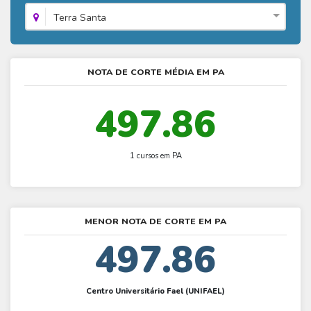
Fies - Como funciona
ENARE
Hora do Enem – O que é
Terra Santa
SISU - Simulador
Prouni – Lista de espera
Fies – Como fazer a inscrição
Enem – Gabarito oficial
Prouni - Universidades participantes
Fies – Aditamento
Enem – Resultado
Prouni – Simulador
NOTA DE CORTE MÉDIA EM PA
Fies e Prouni – Diferença
Guia Enem
Fies - Simulador
497.86
1 cursos em PA
MENOR NOTA DE CORTE EM PA
497.86
Centro Universitário Fael (UNIFAEL)