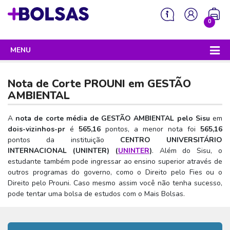
0
MENU
Sua mochila está vazia!
PROGRAMAS DO GOVERNO
Nota de Corte PROUNI em
GESTÃO
ENEM
AMBIENTAL
Enem 2026 - Tudo o que você precisa saber
SISU
A
nota de corte média de GESTÃO AMBIENTAL pelo Sisu
em
dois-vizinhos-pr
é
565,16
pontos, a menor nota foi
565,16
Enem – O que é
Sisu 2026 – Tudo o que você precisa saber
PROUNI
pontos da instituição
CENTRO UNIVERSITÁRIO
Enem – Quem pode fazer
INTERNACIONAL (UNINTER) (
UNINTER
)
. Além do Sisu, o
SISU – O que é
Prouni 2026 – Tudo o que você precisa saber
FIES
estudante também pode ingressar ao ensino superior através de
Enem – Para que serve
SISU – Quem pode participar
Prouni – O que é
outros programas do governo, como o Direito pelo Fies ou o
Fies e P-Fies 2026 – Tudo o que você precisa saber
PRONATEC
Direito pelo Prouni. Caso mesmo assim você não tenha sucesso,
Enem – Como se preparar
SISU – Como se inscrever
Prouni – Quem pode participar
Fies – O que é
pode tentar uma bolsa de estudos com o Mais Bolsas.
SISUTEC
Enem – Como se inscrever
SISU – Lista de espera
Prouni – Como se inscrever
Fies – Quem pode participar
ENCCEJA
Enem – Cartilha redação
SISU – Universidades participantes
Prouni – Documentos necessários