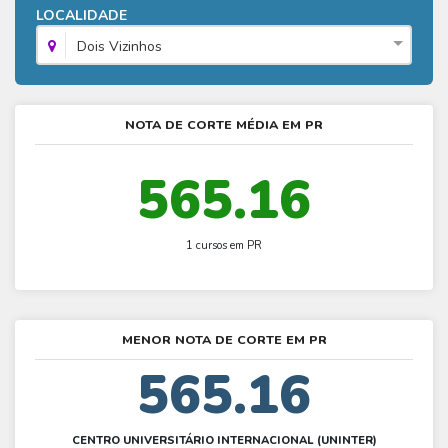
Fies - Como funciona
LOCALIDADE
ENARE
Hora do Enem – O que é
SISU - Simulador
Prouni – Lista de espera
Fies – Como fazer a inscrição
Dois Vizinhos
Enem – Gabarito oficial
Prouni - Universidades participantes
Fies – Aditamento
Enem – Resultado
Prouni – Simulador
Fies e Prouni – Diferença
NOTA DE CORTE MÉDIA EM PR
Guia Enem
Fies - Simulador
565.16
1 cursos em PR
MENOR NOTA DE CORTE EM PR
565.16
CENTRO UNIVERSITÁRIO INTERNACIONAL (UNINTER)