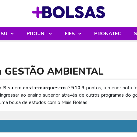
Sua mochila
ISU
PROUNI
FIES
PRONATEC
S
m
GESTÃO AMBIENTAL
 Sisu
em
costa-marques-ro
é
510,3
pontos, a menor nota f
gressar ao ensino superior através de outros programas do gov
uma bolsa de estudos com o Mais Bolsas.