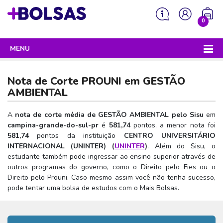
0
MENU
Sua mochila está vazia!
PROGRAMAS DO GOVERNO
Nota de Corte PROUNI em
GESTÃO
ENEM
AMBIENTAL
Enem 2026 - Tudo o que você precisa saber
SISU
A
nota de corte média de GESTÃO AMBIENTAL pelo Sisu
em
campina-grande-do-sul-pr
é
581,74
pontos, a menor nota foi
Enem – O que é
Sisu 2026 – Tudo o que você precisa saber
PROUNI
581,74
pontos da instituição
CENTRO UNIVERSITÁRIO
Enem – Quem pode fazer
INTERNACIONAL (UNINTER) (
UNINTER
)
. Além do Sisu, o
SISU – O que é
Prouni 2026 – Tudo o que você precisa saber
FIES
estudante também pode ingressar ao ensino superior através de
Enem – Para que serve
SISU – Quem pode participar
Prouni – O que é
outros programas do governo, como o Direito pelo Fies ou o
Fies e P-Fies 2026 – Tudo o que você precisa saber
PRONATEC
Direito pelo Prouni. Caso mesmo assim você não tenha sucesso,
Enem – Como se preparar
SISU – Como se inscrever
Prouni – Quem pode participar
Fies – O que é
pode tentar uma bolsa de estudos com o Mais Bolsas.
SISUTEC
Enem – Como se inscrever
SISU – Lista de espera
Prouni – Como se inscrever
Fies – Quem pode participar
ENCCEJA
Enem – Cartilha redação
SISU – Universidades participantes
Prouni – Documentos necessários