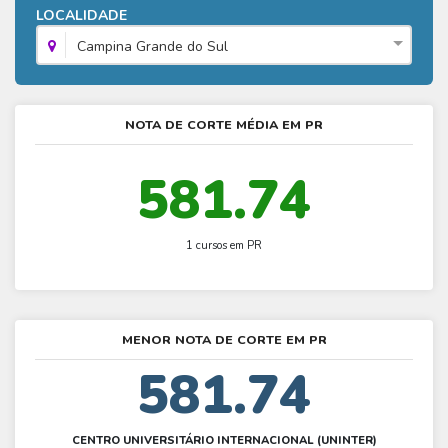
Fies - Como funciona
LOCALIDADE
ENARE
Hora do Enem – O que é
SISU - Simulador
Prouni – Lista de espera
Fies – Como fazer a inscrição
Campina Grande do Sul
Enem – Gabarito oficial
Prouni - Universidades participantes
Fies – Aditamento
Enem – Resultado
Prouni – Simulador
Fies e Prouni – Diferença
NOTA DE CORTE MÉDIA EM PR
Guia Enem
Fies - Simulador
581.74
1 cursos em PR
MENOR NOTA DE CORTE EM PR
581.74
CENTRO UNIVERSITÁRIO INTERNACIONAL (UNINTER)