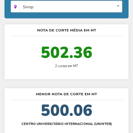
Fies - Como funciona
ENARE
Hora do Enem – O que é
Sinop
SISU - Simulador
Prouni – Lista de espera
Fies – Como fazer a inscrição
Enem – Gabarito oficial
Prouni - Universidades participantes
Fies – Aditamento
Enem – Resultado
NOTA DE CORTE MÉDIA EM MT
Prouni – Simulador
Fies e Prouni – Diferença
Guia Enem
Fies - Simulador
502.36
2 cursos em MT
MENOR NOTA DE CORTE EM MT
500.06
CENTRO UNIVERSITÁRIO INTERNACIONAL (UNINTER)