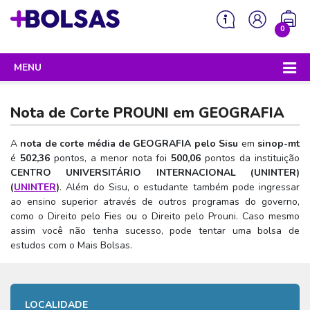
0
MENU
Sua mochila está vazia!
PROGRAMAS DO GOVERNO
Nota de Corte PROUNI em
GEOGRAFIA
ENEM
A
nota de corte média de GEOGRAFIA pelo Sisu
em
sinop-mt
Enem 2026 - Tudo o que você precisa saber
SISU
é
502,36
pontos, a menor nota foi
500,06
pontos da instituição
CENTRO UNIVERSITÁRIO INTERNACIONAL (UNINTER)
Enem – O que é
Sisu 2026 – Tudo o que você precisa saber
PROUNI
(
UNINTER
)
. Além do Sisu, o estudante também pode ingressar
Enem – Quem pode fazer
ao ensino superior através de outros programas do governo,
SISU – O que é
Prouni 2026 – Tudo o que você precisa saber
FIES
como o Direito pelo Fies ou o Direito pelo Prouni. Caso mesmo
Enem – Para que serve
SISU – Quem pode participar
assim você não tenha sucesso, pode tentar uma bolsa de
Prouni – O que é
Fies e P-Fies 2026 – Tudo o que você precisa saber
PRONATEC
estudos com o Mais Bolsas.
Enem – Como se preparar
SISU – Como se inscrever
Prouni – Quem pode participar
Fies – O que é
SISUTEC
Enem – Como se inscrever
SISU – Lista de espera
Prouni – Como se inscrever
Fies – Quem pode participar
ENCCEJA
Enem – Cartilha redação
SISU – Universidades participantes
LOCALIDADE
Prouni – Documentos necessários