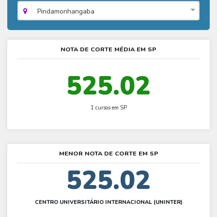
Fies - Como funciona
ENARE
Hora do Enem – O que é
Pindamonhangaba
SISU - Simulador
Prouni – Lista de espera
Fies – Como fazer a inscrição
Enem – Gabarito oficial
Prouni - Universidades participantes
Fies – Aditamento
Enem – Resultado
NOTA DE CORTE MÉDIA EM SP
Prouni – Simulador
Fies e Prouni – Diferença
Guia Enem
Fies - Simulador
525.02
1 cursos em SP
MENOR NOTA DE CORTE EM SP
525.02
CENTRO UNIVERSITÁRIO INTERNACIONAL (UNINTER)