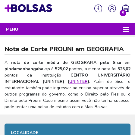
0
MENU
Sua mochila está vazia!
PROGRAMAS DO GOVERNO
Nota de Corte PROUNI em
GEOGRAFIA
ENEM
A
nota de corte média de GEOGRAFIA pelo Sisu
em
Enem 2026 - Tudo o que você precisa saber
SISU
pindamonhangaba-sp
é
525,02
pontos, a menor nota foi
525,02
pontos da instituição
CENTRO UNIVERSITÁRIO
Enem – O que é
Sisu 2026 – Tudo o que você precisa saber
PROUNI
INTERNACIONAL (UNINTER) (
UNINTER
)
. Além do Sisu, o
Enem – Quem pode fazer
estudante também pode ingressar ao ensino superior através de
SISU – O que é
Prouni 2026 – Tudo o que você precisa saber
FIES
outros programas do governo, como o Direito pelo Fies ou o
Enem – Para que serve
SISU – Quem pode participar
Direito pelo Prouni. Caso mesmo assim você não tenha sucesso,
Prouni – O que é
Fies e P-Fies 2026 – Tudo o que você precisa saber
PRONATEC
pode tentar uma bolsa de estudos com o Mais Bolsas.
Enem – Como se preparar
SISU – Como se inscrever
Prouni – Quem pode participar
Fies – O que é
SISUTEC
Enem – Como se inscrever
SISU – Lista de espera
Prouni – Como se inscrever
Fies – Quem pode participar
ENCCEJA
Enem – Cartilha redação
SISU – Universidades participantes
LOCALIDADE
Prouni – Documentos necessários