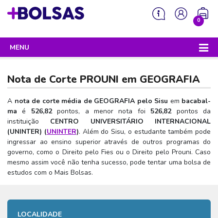
0
MENU
Sua mochila está vazia!
PROGRAMAS DO GOVERNO
Nota de Corte PROUNI em
GEOGRAFIA
ENEM
A
nota de corte média de GEOGRAFIA pelo Sisu
em
bacabal-
Enem 2026 - Tudo o que você precisa saber
SISU
ma
é
526,82
pontos, a menor nota foi
526,82
pontos da
instituição
CENTRO UNIVERSITÁRIO INTERNACIONAL
Enem – O que é
Sisu 2026 – Tudo o que você precisa saber
PROUNI
(UNINTER) (
UNINTER
)
. Além do Sisu, o estudante também pode
Enem – Quem pode fazer
ingressar ao ensino superior através de outros programas do
SISU – O que é
Prouni 2026 – Tudo o que você precisa saber
FIES
governo, como o Direito pelo Fies ou o Direito pelo Prouni. Caso
Enem – Para que serve
SISU – Quem pode participar
mesmo assim você não tenha sucesso, pode tentar uma bolsa de
Prouni – O que é
Fies e P-Fies 2026 – Tudo o que você precisa saber
PRONATEC
estudos com o Mais Bolsas.
Enem – Como se preparar
SISU – Como se inscrever
Prouni – Quem pode participar
Fies – O que é
SISUTEC
Enem – Como se inscrever
SISU – Lista de espera
Prouni – Como se inscrever
Fies – Quem pode participar
ENCCEJA
Enem – Cartilha redação
SISU – Universidades participantes
LOCALIDADE
Prouni – Documentos necessários