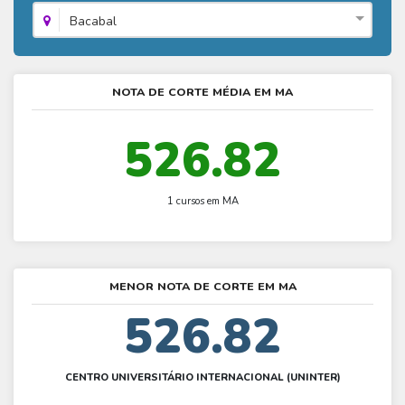
Fies - Como funciona
ENARE
Hora do Enem – O que é
Bacabal
SISU - Simulador
Prouni – Lista de espera
Fies – Como fazer a inscrição
Enem – Gabarito oficial
Prouni - Universidades participantes
Fies – Aditamento
Enem – Resultado
NOTA DE CORTE MÉDIA EM MA
Prouni – Simulador
Fies e Prouni – Diferença
Guia Enem
Fies - Simulador
526.82
1 cursos em MA
MENOR NOTA DE CORTE EM MA
526.82
CENTRO UNIVERSITÁRIO INTERNACIONAL (UNINTER)