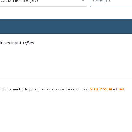
ADMINISTRAÇÃO
tes instituições:
o funcionamento dos programas acesse nossos guias:
Sisu
,
Prouni
e
Fies
.