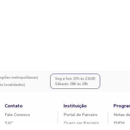
regiões metropolitanas)
Seg a Sex: 07h às 21h00
Sábado: 08h às 18h
s localidades)
Contato
Instituição
Progra
Fale Conosco
Portal do Parceiro
Notas de
SAC
Quero ser Parceiro
ENEM