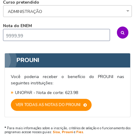
Fies - Como funciona
Curso pretendido
ENARE
Hora do Enem – O que é
SISU - Simulador
Prouni – Lista de espera
Fies – Como fazer a inscrição
ADMINISTRAÇÃO
Enem – Gabarito oficial
Prouni - Universidades participantes
Fies – Aditamento
Nota do ENEM
Enem – Resultado
Prouni – Simulador
Fies e Prouni – Diferença
Guia Enem
Fies - Simulador
PROUNI
Você poderia receber o benefício do PROUNI nas
seguintes instituições:
UNOPAR - Nota de corte: 623.98
VER TODAS AS NOTAS DO PROUNI
*
Para mais informações sobre a inscrição, critérios de seleção e o funcionamento dos
programas acesse nossos guias:
Sisu
,
Prouni
e
Fies
.