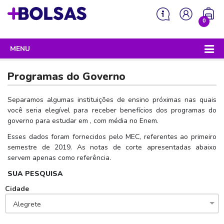
0
MENU
Sua mochila está vazia!
PROGRAMAS DO GOVERNO
Programas do Governo
ENEM
Separamos algumas instituições de ensino próximas nas quais
Enem 2026 - Tudo o que você precisa saber
você seria elegível para receber benefícios dos programas do
SISU
governo para estudar
em
,
com média
no Enem.
Enem – O que é
Sisu 2026 – Tudo o que você precisa saber
PROUNI
Esses dados foram fornecidos pelo MEC, referentes ao primeiro
Enem – Quem pode fazer
SISU – O que é
semestre de 2019. As notas de corte apresentadas abaixo
Prouni 2026 – Tudo o que você precisa saber
FIES
servem apenas como referência.
Enem – Para que serve
SISU – Quem pode participar
Prouni – O que é
Fies e P-Fies 2026 – Tudo o que você precisa saber
PRONATEC
SUA PESQUISA
Enem – Como se preparar
SISU – Como se inscrever
Prouni – Quem pode participar
Fies – O que é
Cidade
SISUTEC
Enem – Como se inscrever
SISU – Lista de espera
Prouni – Como se inscrever
Alegrete
Fies – Quem pode participar
ENCCEJA
Enem – Cartilha redação
SISU – Universidades participantes
Prouni – Documentos necessários