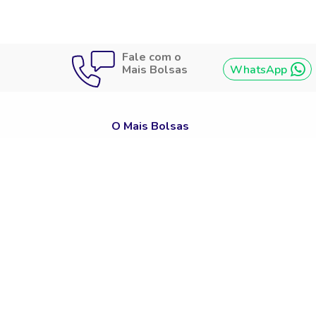
Fale com o
Mais Bolsas
WhatsApp
O Mais Bolsas
Quem Somos
Política De Privacidade
Termos De Uso
Bolsas De Estudo Para Cursos
Bolsas De Estudo Para Faculdades
Bolsas De Estudo Para Cursos Técnicos
Graduação
Pós-Graduação
Educação Básica