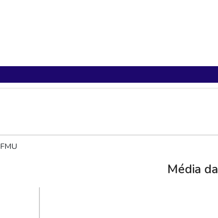
Sua mochila está vazia!
FMU
Média da