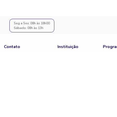
Seg a Sex: 08h às 18h00
Sábado: 08h às 13h
Contato
Instituição
Progra
Fale Conosco
Portal do Parceiro
Notas D
SAC
Quero Ser Parceiro
ENEM
Assessoria De Imprensa
Sisu
Educa Mais Brasil
Prouni
Fies
Pronate
Sisutec
ENCCEJ
ENARE