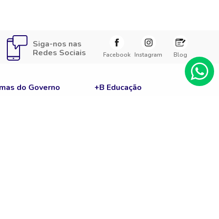
Siga-nos nas
Redes Sociais
Facebook
Instagram
Blog
mas do Governo
+B Educação
e Corte
Carreira
ENEM
Fies
Notícias
Prouni
c
Sisu
Guia Enem
A
Cursos Gratuitos